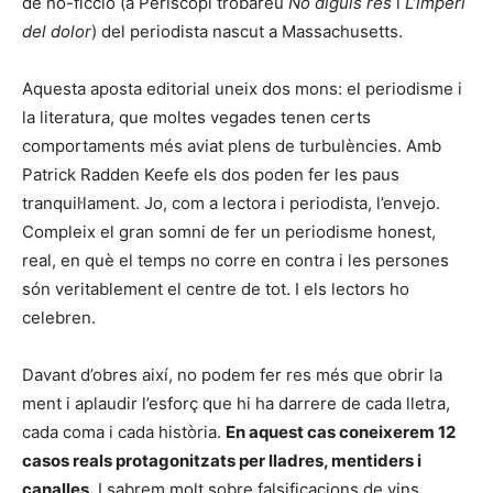
de no-ficció (a Periscopi trobareu
No diguis res
i
L’imperi
del dolor
) del periodista nascut a Massachusetts.
Aquesta aposta editorial uneix dos mons: el periodisme i
la literatura, que moltes vegades tenen certs
comportaments més aviat plens de turbulències. Amb
Patrick Radden Keefe els dos poden fer les paus
tranquil·lament. Jo, com a lectora i periodista, l’envejo.
Compleix el gran somni de fer un periodisme honest,
real, en què el temps no corre en contra i les persones
són veritablement el centre de tot. I els lectors ho
celebren.
Davant d’obres així, no podem fer res més que obrir la
ment i aplaudir l’esforç que hi ha darrere de cada lletra,
cada coma i cada història.
En aquest cas coneixerem 12
casos reals protagonitzats per lladres, mentiders i
canalles.
I sabrem molt sobre falsificacions de vins,