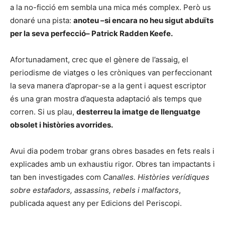
a la no-ficció em sembla una mica més complex. Però us
donaré una pista:
anoteu –si encara no heu sigut abduïts
per la seva perfecció– Patrick Radden Keefe.
Afortunadament, crec que el gènere de l’assaig, el
periodisme de viatges o les cròniques van perfeccionant
la seva manera d’apropar-se a la gent i aquest escriptor
és una gran mostra d’aquesta adaptació als temps que
corren. Si us plau,
desterreu la imatge de llenguatge
obsolet i històries avorrides.
Avui dia podem trobar grans obres basades en fets reals i
explicades amb un exhaustiu rigor. Obres tan impactants i
tan ben investigades com
Canalles. Històries verídiques
sobre estafadors, assassins, rebels i malfactors
,
publicada aquest any per Edicions del Periscopi.