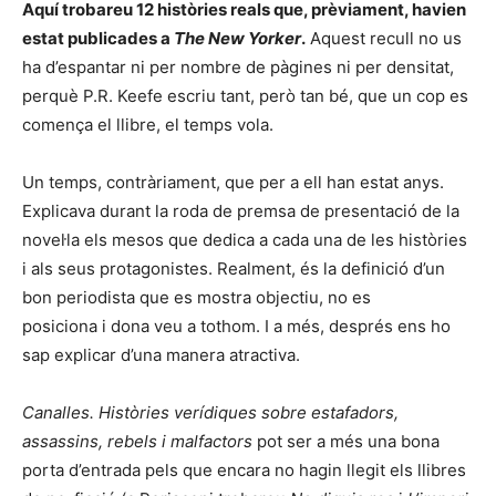
Aquí trobareu 12 històries reals que, prèviament, havien
estat publicades a
The New Yorker
.
Aquest recull no us
ha d’espantar ni per nombre de pàgines ni per densitat,
perquè P.R. Keefe escriu tant, però tan bé, que un cop es
comença el llibre, el temps vola.
Un temps, contràriament, que per a ell han estat anys.
Explicava durant la roda de premsa de presentació de la
novel·la els mesos que dedica a cada una de les històries
i als seus protagonistes. Realment, és la definició d’un
bon periodista que es mostra objectiu, no es
posiciona i dona veu a tothom. I a més, després ens ho
sap explicar d’una manera atractiva.
Canalles. Històries verídiques sobre estafadors,
assassins, rebels i malfactors
pot ser a més una bona
porta d’entrada pels que encara no hagin llegit els llibres