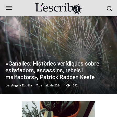
«Canalles. Històries verídiques sobre
estafadors, assassins, rebels i
malfactors», Patrick Radden Keefe
per
Àngela Zorrilla
-
7 de maig de 2024
1092