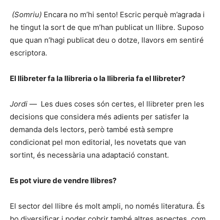
(Somriu)
Encara no m’hi sento! Escric perquè m’agrada i
he tingut la sort de que m’han publicat un llibre. Suposo
que quan n’hagi publicat deu o dotze, llavors em sentiré
escriptora.
El llibreter fa la llibreria o la llibreria fa el llibreter?
Jordi —
Les dues coses són certes, el llibreter pren les
decisions que considera més adients per satisfer la
demanda dels lectors, però també està sempre
condicionat pel mon editorial, les novetats que van
sortint, és necessària una adaptació constant.
Es pot viure de vendre llibres?
El sector del llibre és molt ampli, no només literatura. És
bo diversificar i poder cobrir també altres aspectes, com