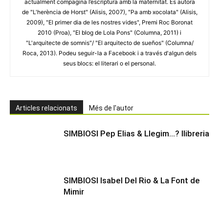
actualment compagina l’escriptura amb la maternitat. És autora
de "L'herència de Horst" (Alisis, 2007), "Pa amb xocolata" (Alisis,
2009), "El primer dia de les nostres vides", Premi Roc Boronat
2010 (Proa), "El blog de Lola Pons" (Columna, 2011) i
"L'arquitecte de somnis"/ "El arquitecto de sueños" (Columna/
Roca, 2013). Podeu seguir-la a Facebook i a través d'algun dels
seus blocs: el literari o el personal.
Articles relacionats
Més de l'autor
SIMBIOSI Pep Elias & Llegim…? llibreria
SIMBIOSI Isabel Del Rio & La Font de
Mimir