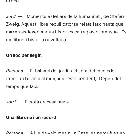
r robat.
Jordi —
“Moments estel·lars de la humanitat”, de Stefan
Zweig. Aquest llibre recull catorze relats fascinants que
narren esdeveniments històrics carregats d’intensitat. És
un llibre d’història novel·lada
Un lloc per llegir.
Ramona —
El balancí del jardí o el sofà del menjador
(tenir un balancí al menjador està pendent). Depèn del
temps que faci.
Jordi —
El sofà de casa meva.
Una llibreria i un record.
Ramona —
A Lleida vaig més a La Caselles perquè és un