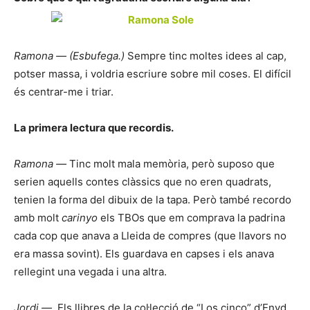
Ramona — (Esbufega.)
Sempre tinc moltes idees al cap,
potser massa, i voldria escriure sobre mil coses. El difícil
és centrar-me i triar.
La primera lectura que recordis.
Ramona —
Tinc molt mala memòria, però suposo que
serien aquells contes clàssics que no eren quadrats,
tenien la forma del dibuix de la tapa. Però també recordo
amb molt
carinyo
els TBOs que em comprava la padrina
cada cop que anava a Lleida de compres (que llavors no
era massa sovint). Els guardava en capses i els anava
rellegint una vegada i una altra.
Jordi —
Els llibres de la col·lecció de “Los cinco” d’Enyd