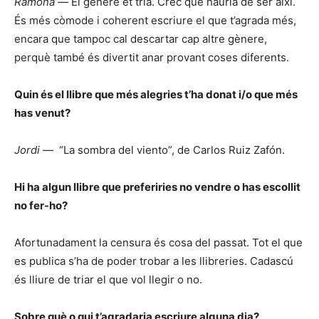
Ramona —
El gènere et tria. Crec que hauria de ser així.
És més còmode i coherent escriure el que t’agrada més,
encara que tampoc cal descartar cap altre gènere,
perquè també és divertit anar provant coses diferents.
Quin és el llibre que més alegries t’ha donat i/o que més
has venut?
Jordi —
“La sombra del viento”, de Carlos Ruiz Zafón.
Hi ha algun llibre que preferiries no vendre o has escollit
no fer-ho?
Afortunadament la censura és cosa del passat. Tot el que
es publica s’ha de poder trobar a les llibreries. Cadascú
és lliure de triar el que vol llegir o no.
Sobre què o qui t’agradaria escriure alguna dia?