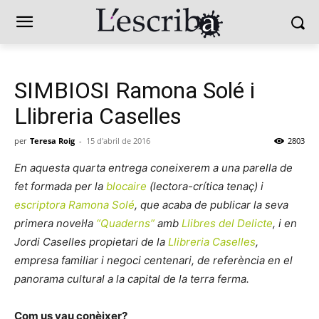
SIMBIOSI Ramona Solé i
Llibreria Caselles
per
Teresa Roig
-
15 d'abril de 2016
2803
En aquesta quarta entrega coneixerem a una parella de
fet formada per la
blocaire
(lectora-crítica tenaç) i
escriptora
Ramona Solé
, que acaba de publicar la seva
primera novel·la
“Quaderns”
amb
Llibres del Delicte
, i en
Jordi Caselles propietari de la
Llibreria Caselles
,
empresa familiar i negoci centenari, de referència en el
panorama cultural a la capital de la terra ferma.
Com us vau conèixer?