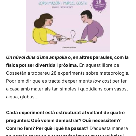
Un n
ú
vol dins d’una ampolla
o, en altres paraules, com la
f
í
sica pot ser divertida i pròxima.
En aquest llibre de
Cossetània trobareu 28 experiments sobre meteorologia.
Podríem dir que es tracta d’experiments
low cost
per fer
a casa amb materials tan simples i quotidians com vasos,
aigua, globus…
Cada experiment està estructurat al voltant de quatre
preguntes: Què volem demostrar? Què necessitem?
Com ho fem? Per què i què ha passat?
D’aquesta manera