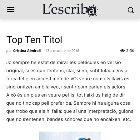
Top Ten Títol
per
Cristina Almirall
-
13 d'octubre de 2016
2136
Jo sempre he estat de mirar les pel·lícules en versió
original, si és que l’entenc, clar, si no, subtitulada. Vivia
força feliç en aquest món de VO: veure com els llavis es
sincronitzen amb la veu, i sentir com parlen els actors.
Això és un plus en veure pel·lis, tot i així us haig de dir
que no tinc cap peli preferida. Sempre hi ha alguna cosa
que trobo que els hi falla: que si una interpretació, guions
que no s’entenen, bandes sonores que no encaixen, etc.