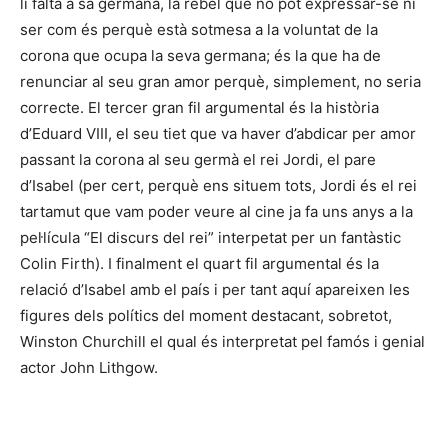
li falta a sa germana, la rebel que no pot expressar-se ni
ser com és perquè està sotmesa a la voluntat de la
corona que ocupa la seva germana; és la que ha de
renunciar al seu gran amor perquè, simplement, no seria
correcte. El tercer gran fil argumental és la història
d’Eduard VIII, el seu tiet que va haver d’abdicar per amor
passant la corona al seu germà el rei Jordi, el pare
d’Isabel (per cert, perquè ens situem tots, Jordi és el rei
tartamut que vam poder veure al cine ja fa uns anys a la
pel·lícula “El discurs del rei” interpetat per un fantàstic
Colin Firth). I finalment el quart fil argumental és la
relació d’Isabel amb el país i per tant aquí apareixen les
figures dels polítics del moment destacant, sobretot,
Winston Churchill el qual és interpretat pel famós i genial
actor John Lithgow.