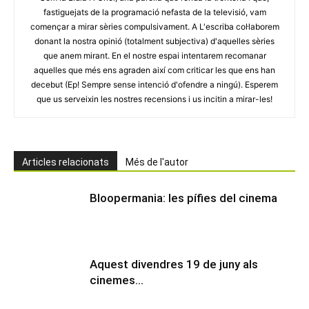
fastiguejats de la programació nefasta de la televisió, vam
començar a mirar sèries compulsivament. A L'escriba col·laborem
donant la nostra opinió (totalment subjectiva) d'aquelles sèries
que anem mirant. En el nostre espai intentarem recomanar
aquelles que més ens agraden així com criticar les que ens han
decebut (Ep! Sempre sense intenció d'ofendre a ningú). Esperem
que us serveixin les nostres recensions i us incitin a mirar-les!
Articles relacionats
Més de l'autor
Bloopermania: les pífies del cinema
Aquest divendres 19 de juny als
cinemes…