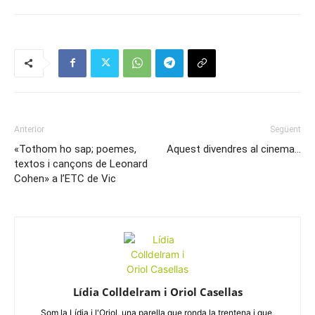
Anterior
Següent
«Tothom ho sap; poemes,
Aquest divendres al cinema…
textos i cançons de Leonard
Cohen» a l’ETC de Vic
Lídia Colldelram i Oriol Casellas
Som la Lídia i l'Oriol, una parella que ronda la trentena i que,