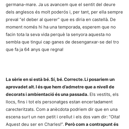
germana-mare. Ja us avancem que el sentit del deure
dels anglesos és molt poderós i, per tant, per ella sempre
preval “el deber al querer” que es diria en castellà. De
moment només hi ha una temporada, esperem que no
facin tota la seva vida perquè la senyora aquesta no
sembla que tingui cap ganes de desenganxar-se del tro
que fa ja 64 anys que regna!
La sèrie en si està bé. Sí, bé. Correcte. Li posariem un
aprovadet alt. I és que hem d’admetre que a nivell de
decorats i ambientació és una passada.
Els vestits, els
llocs, fins i tot els personatges estan encertadament
carecteritzats. Com a anècdota podriem dir que en una
escena surt un nen petit i orellut i els dos vam dir: “Oita!
Aquest deu ser en Charles!”.
Però com a contrapunt és