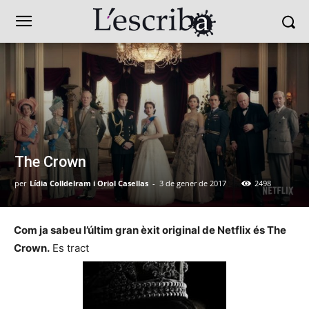
The Crown
per
Lídia Colldelram i Oriol Casellas
-
3 de gener de 2017
2498
Com ja sabeu l’últim gran èxit original de Netflix és The
Crown.
Es tract