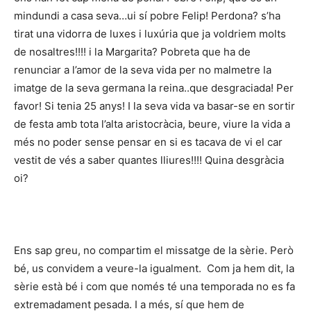
mindundi a casa seva…ui sí pobre Felip! Perdona? s’ha
tirat una vidorra de luxes i luxúria que ja voldriem molts
de nosaltres!!!! i la Margarita? Pobreta que ha de
renunciar a l’amor de la seva vida per no malmetre la
imatge de la seva germana la reina..que desgraciada! Per
favor! Si tenia 25 anys! I la seva vida va basar-se en sortir
de festa amb tota l’alta aristocràcia, beure, viure la vida a
més no poder sense pensar en si es tacava de vi el car
vestit de vés a saber quantes lliures!!!! Quina desgràcia
oi?
Ens sap greu, no compartim el missatge de la sèrie. Però
bé, us convidem a veure-la igualment. Com ja hem dit, la
sèrie està bé i com que només té una temporada no es fa
extremadament pesada. I a més, sí que hem de