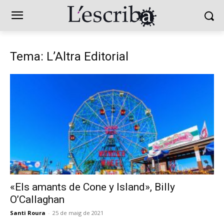
Tema: L’Altra Editorial
«Els amants de Cone y Island», Billy
O’Callaghan
Santi Roura
-
25 de maig de 2021