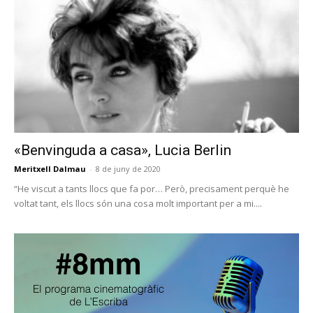
«Benvinguda a casa», Lucia Berlin
Meritxell Dalmau
-
8 de juny de 2020
“He viscut a tants llocs que fa por… Però, precisament perquè he
voltat tant, els llocs són una cosa molt important per a mi....