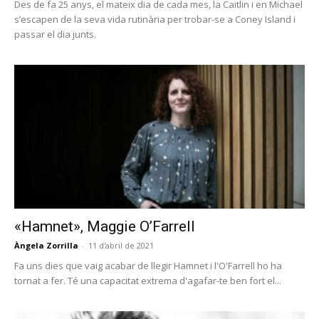
Des de fa 25 anys, el mateix dia de cada mes, la Caitlin i en Michael
s’escapen de la seva vida rutinària per trobar-se a Coney Island i
passar el dia junts.
«Hamnet», Maggie O’Farrell
Àngela Zorrilla
-
11 d'abril de 2021
Fa uns dies que vaig acabar de llegir Hamnet i l'O'Farrell ho ha
tornat a fer. Té una capacitat extrema d'agafar-te ben fort el...