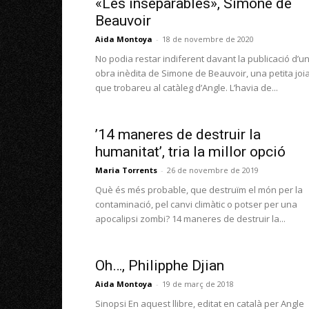
«Les inseparables», Simone de
Beauvoir
Aida Montoya
-
18 de novembre de 2020
No podia restar indiferent davant la publicació d’u
obra inèdita de Simone de Beauvoir, una petita joi
que trobareu al catàleg d’Angle. L’havia de...
’14 maneres de destruir la
humanitat’, tria la millor opció
Maria Torrents
-
26 de novembre de 2019
Què és més probable, que destruïm el món per la
contaminació, pel canvi climàtic o potser per una
apocalipsi zombi? 14 maneres de destruir la...
Oh…, Philipphe Djian
Aida Montoya
-
19 de març de 2018
Sinopsi En aquest llibre, editat en català per Angle