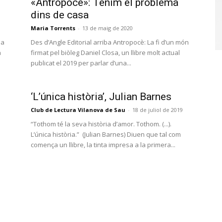
«Antropocè»: Tenim el problema
dins de casa
Maria Torrents
-
13 de maig de 2020
na
Des d’Angle Editorial arriba Antropocè: La fi d’un món
a
firmat pel biòleg Daniel Closa, un llibre molt actual
publicat el 2019 per parlar d’una...
‘L’única història’, Julian Barnes
Club de Lectura Vilanova de Sau
-
18 de juliol de 2019
“Tothom té la seva història d’amor. Tothom. (...).
L’única història.” (Julian Barnes) Diuen que tal com
comença un llibre, la tinta impresa a la primera...