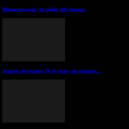
Bloopermania: les pífies del cinema
Aquest divendres 19 de juny als cinemes…