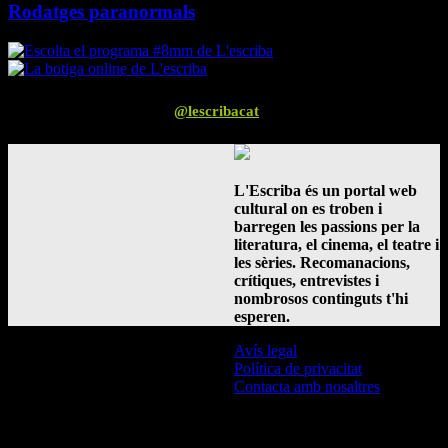
Rodatges paranormals
Segueix-nos a Instagram
@lescribacat
L'Escriba és un portal web
cultural on es troben i
barregen les passions per la
literatura, el cinema, el teatre i
les sèries. Recomanacions,
crítiques, entrevistes i
nombrosos continguts t'hi
esperen.
Avís legal
Política de privacitat
Contacta amb nosaltres
© L'Escriba 2016 -
2026