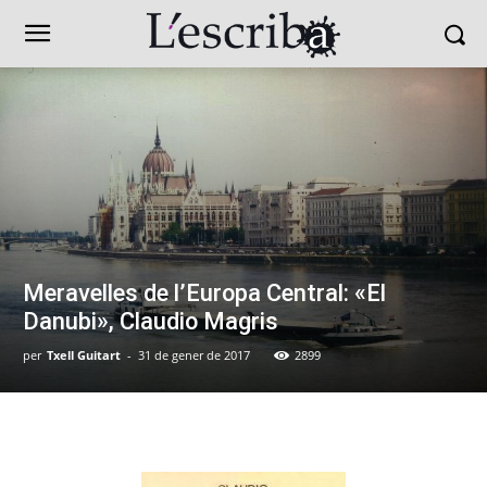
Meravelles de l’Europa Central: «El
Danubi», Claudio Magris
per
Txell Guitart
-
31 de gener de 2017
2899