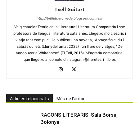
Txell Guitart
http://bitlletdetornada.blogspot.com.es/
Vaig estudiar Teoria de la Literatura i Literatura Comparada i soc
professora de llengua i literatura catalanes. Llegeixo molt, escric i
viatjo tant com puc. He publicat una novel·la, "Abraçaràs el riu i
sabràs qui ets (Llunydelramat 2022) i un llibre de viatges, "De
Vancouver a Whitehorse" (El Toll, 2016). M'agrada compartir el
que llegeixo al compte d'instagram @llibretes_i_llibres
Articles relacionats
Més de l'autor
RACONS LITERARIS. Sala Borsa,
Bolonya