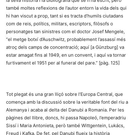
la seva història i la bibliografia que se n’ha escrit, però
també moltes reflexions de l’autor entorn la vida dels qui
hi han viscut a prop, tant si es tracta d’humils ciutadans
com de reis, polítics, militars, escriptors, filòsofs o
personatges tan sinistres com el doctor Josef Mengele,
“el metge botxí d’Auschwitz, probablement l’assassí més
atroç dels camps de concentració; aquí [a Günzburg] va
estar amagat fins al 1949, en un convent, i aquí va tornar
furtivament el 1951 per al funeral del pare.” [pàg. 125]
Tot plegat és una gran lliçó sobre l’Europa Central, que
comença amb la discussió sobre la veritable font del riu a
Alemanya i acaba al delta del Danubi a Romania. Per les
pàgines del llibre, doncs, hi passa Napoleó, l’emperadriu
Sissí i Maria Antonieta, però també Wittgentein, Lukács,
Freud i Kafka. De fet, pel Danubi flueix la història