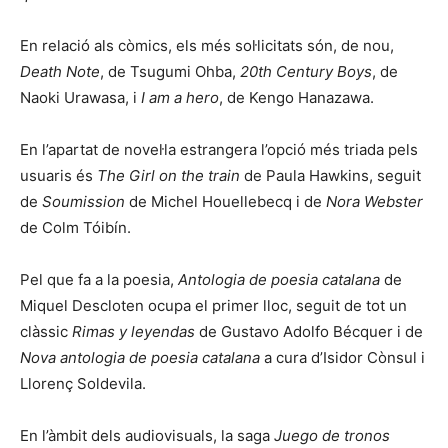
En relació als còmics, els més sol·licitats són, de nou,
Death Note
, de Tsugumi Ohba,
20th Century Boys
, de
Naoki Urawasa, i
I am a hero
, de Kengo Hanazawa.
En l’apartat de novel·la estrangera l’opció més triada pels
usuaris és
The Girl on the train
de Paula Hawkins, seguit
de
Soumission
de Michel Houellebecq i de
Nora Webster
de Colm Tóibín.
Pel que fa a la poesia,
Antologia de poesia catalana
de
Miquel Descloten ocupa el primer lloc, seguit de tot un
clàssic
Rimas y leyendas
de Gustavo Adolfo Bécquer i de
Nova antologia de poesia catalana
a cura d’Isidor Cònsul i
Llorenç Soldevila.
En l’àmbit dels audiovisuals, la saga
Juego de tronos