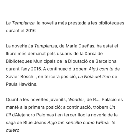
La Templanza
, la novel·la més prestada a les biblioteques
durant el 2016
La novel·la
La Templanza
, de María Dueñas, ha estat el
llibre més demanat pels usuaris de la Xarxa de
Biblioteques Municipals de la Diputació de Barcelona
durant l’any 2016. A continuació trobem
Algú com tu
de
Xavier Bosch i, en tercera posició,
La Noia del tren
de
Paula Hawkins.
Quant a les novel·les juvenils,
Wonder
, de R.J. Palacio es
manté a la primera posició; a continuació, trobem
Un
fill
d’Alejandro Palomas i en tercer lloc la novel·la de la
saga de Blue Jeans
Algo tan sencillo como twitear te
quiero
.