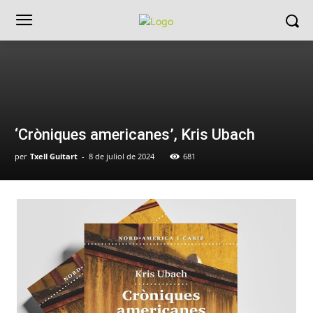
‘Cròniques americanes’, Kris Ubach
per
Txell Guitart
-
8 de juliol de 2024
681