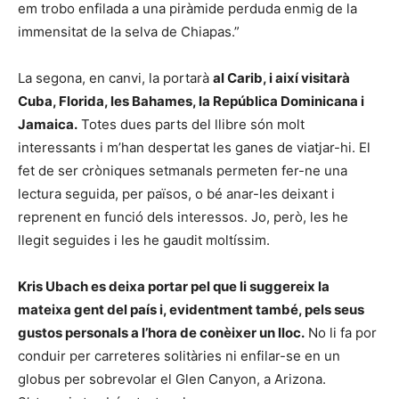
em trobo enfilada a una piràmide perduda enmig de la
immensitat de la selva de Chiapas.”
La segona, en canvi, la portarà
al Carib, i així visitarà
Cuba, Florida, les Bahames, la República Dominicana i
Jamaica.
Totes dues parts del llibre són molt
interessants i m’han despertat les ganes de viatjar-hi. El
fet de ser cròniques setmanals permeten fer-ne una
lectura seguida, per països, o bé anar-les deixant i
reprenent en funció dels interessos. Jo, però, les he
llegit seguides i les he gaudit moltíssim.
Kris Ubach es deixa portar pel que li suggereix la
mateixa gent del país i, evidentment també, pels seus
gustos personals a l’hora de conèixer un lloc.
No li fa por
conduir per carreteres solitàries ni enfilar-se en un
globus per sobrevolar el Glen Canyon, a Arizona.