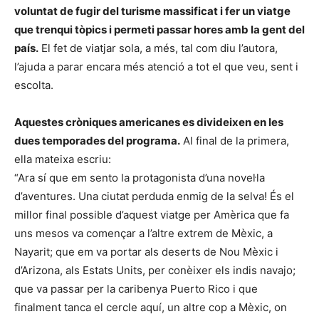
voluntat de fugir del turisme massificat i fer un viatge
que trenqui tòpics i permeti passar hores amb la gent del
país.
El fet de viatjar sola, a més, tal com diu l’autora,
l’ajuda a parar encara més atenció a tot el que veu, sent i
escolta.
Aquestes cròniques americanes es divideixen en les
dues temporades del programa.
Al final de la primera,
ella mateixa escriu:
“Ara sí que em sento la protagonista d’una novel·la
d’aventures. Una ciutat perduda enmig de la selva! És el
millor final possible d’aquest viatge per Amèrica que fa
uns mesos va començar a l’altre extrem de Mèxic, a
Nayarit; que em va portar als deserts de Nou Mèxic i
d’Arizona, als Estats Units, per conèixer els indis navajo;
que va passar per la caribenya Puerto Rico i que
finalment tanca el cercle aquí, un altre cop a Mèxic, on