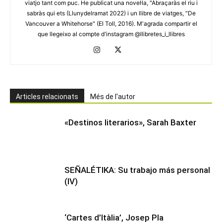
viatjo tant com puc. He publicat una novel·la, "Abraçaràs el riu i
sabràs qui ets (Llunydelramat 2022) i un llibre de viatges, "De
Vancouver a Whitehorse" (El Toll, 2016). M'agrada compartir el
que llegeixo al compte d'instagram @llibretes_i_llibres
Articles relacionats
Més de l'autor
«Destinos literarios», Sarah Baxter
SEÑALÉTIKA: Su trabajo más personal
(IV)
‘Cartes d’Itàlia’, Josep Pla