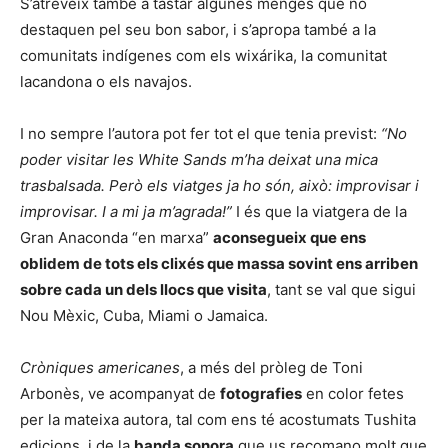
S’atreveix també a tastar algunes menges que no
destaquen pel seu bon sabor, i s’apropa també a la
comunitats indígenes com els wixárika, la comunitat
lacandona o els navajos.
I no sempre l’autora pot fer tot el que tenia previst:
“No
poder visitar les White Sands m’ha deixat una mica
trasbalsada. Però els viatges ja ho són, això: improvisar i
improvisar. I a mi ja m’agrada!”
I és que la viatgera de la
Gran Anaconda “en marxa”
aconsegueix que ens
oblidem de tots els clixés que massa sovint ens arriben
sobre cada un dels llocs que visita
, tant se val que sigui
Nou Mèxic, Cuba, Miami o Jamaica.
Cròniques americanes
, a més del pròleg de Toni
Arbonès, ve acompanyat de
fotografies
en color fetes
per la mateixa autora, tal com ens té acostumats Tushita
edicions, i de la
banda sonora
que us recomano molt que