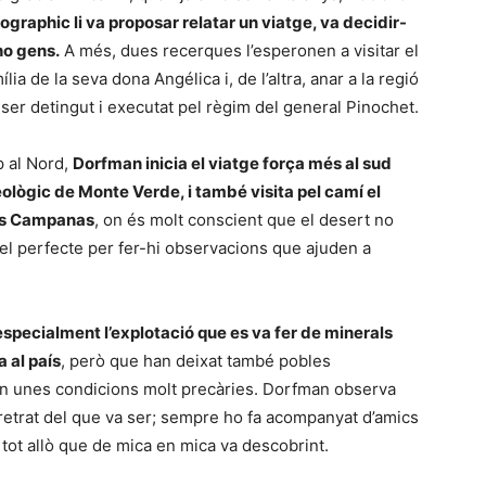
ographic li va proposar relatar un viatge, va decidir-
ho gens.
A més, dues recerques l’esperonen a visitar el
lia de la seva dona Angélica i, de l’altra, anar a la regió
ser detingut i executat pel règim del general Pinochet.
p al Nord,
Dorfman inicia el viatge força més al sud
eològic de Monte Verde, i també visita pel camí el
as Campanas
, on és molt conscient que el desert no
el perfecte per fer-hi observacions que ajuden a
 especialment l’explotació que es va fer de minerals
a al país
, però que han deixat també pobles
en unes condicions molt precàries. Dorfman observa
retrat del que va ser; sempre ho fa acompanyat d’amics
 tot allò que de mica en mica va descobrint.