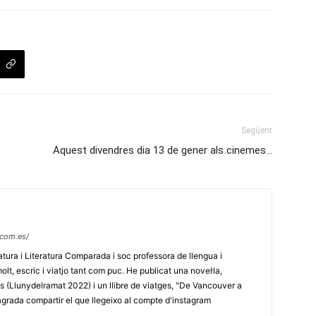
Següent
Aquest divendres dia 13 de gener als cinemes…
.com.es/
ratura i Literatura Comparada i soc professora de llengua i
olt, escric i viatjo tant com puc. He publicat una novel·la,
ets (Llunydelramat 2022) i un llibre de viatges, "De Vancouver a
'agrada compartir el que llegeixo al compte d'instagram