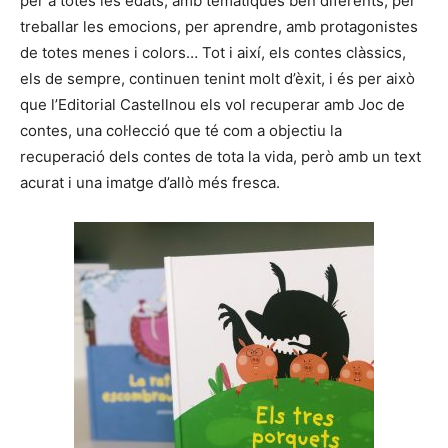
per a totes les edats, amb temàtiques ben diferents, per
treballar les emocions, per aprendre, amb protagonistes
de totes menes i colors… Tot i així, els contes clàssics,
els de sempre, continuen tenint molt d’èxit, i és per això
que l’Editorial Castellnou els vol recuperar amb Joc de
contes, una col·lecció que té com a objectiu la
recuperació dels contes de tota la vida, però amb un text
acurat i una imatge d’allò més fresca.