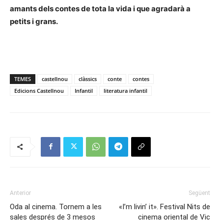
amants dels contes de tota la vida i que agradarà a
petits i grans.
TEMES
castellnou
clàssics
conte
contes
Edicions Castellnou
Infantil
literatura infantil
Anterior
Següent
Oda al cinema. Tornem a les
«I’m livin’ it». Festival Nits de
sales després de 3 mesos
cinema oriental de Vic