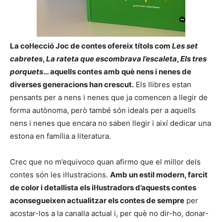
La col·lecció Joc de contes ofereix títols com
Les set
cabretes
,
La rateta que escombrava l’escaleta
,
Els tres
porquets
… aquells contes amb què nens i nenes de
diverses generacions han crescut.
Els llibres estan
pensants per a nens i nenes que ja comencen a llegir de
forma autònoma, però també són ideals per a aquells
nens i nenes que encara no saben llegir i així dedicar una
estona en família a literatura.
Crec que no m’equivoco quan afirmo que el millor dels
contes són les il·lustracions.
Amb un estil modern, farcit
de color i detallista els il·lustradors d’aquests contes
aconsegueixen actualitzar els contes de sempre
per
acostar-los a la canalla actual i, per què no dir-ho, donar-