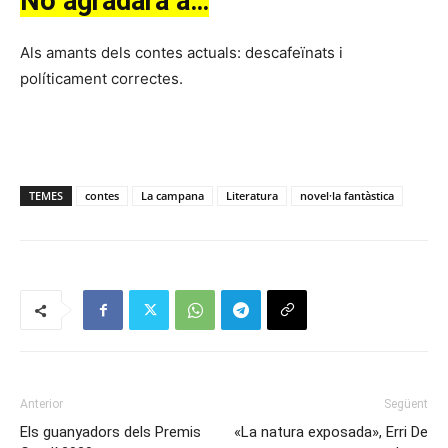
No agradarà a…
Als amants dels contes actuals: descafeïnats i
políticament correctes.
TEMES
contes
La campana
Literatura
novel·la fantàstica
Anterior
Següent
Els guanyadors dels Premis
«La natura exposada», Erri De