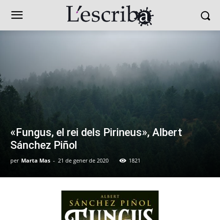
«Fungus, el rei dels Pirineus», Albert
Sánchez Piñol
per
Marta Mas
-
21 de gener de 2020
1821