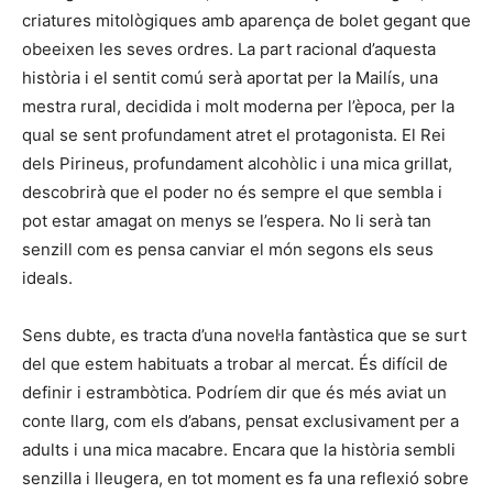
criatures mitològiques amb aparença de bolet gegant que
obeeixen les seves ordres. La part racional d’aquesta
història i el sentit comú serà aportat per la Mailís, una
mestra rural, decidida i molt moderna per l’època, per la
qual se sent profundament atret el protagonista. El Rei
dels Pirineus, profundament alcohòlic i una mica grillat,
descobrirà que el poder no és sempre el que sembla i
pot estar amagat on menys se l’espera. No li serà tan
senzill com es pensa canviar el món segons els seus
ideals.
Sens dubte, es tracta d’una novel·la fantàstica que se surt
del que estem habituats a trobar al mercat. És difícil de
definir i estrambòtica. Podríem dir que és més aviat un
conte llarg, com els d’abans, pensat exclusivament per a
adults i una mica macabre. Encara que la història sembli
senzilla i lleugera, en tot moment es fa una reflexió sobre