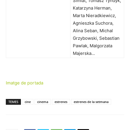
Simlat, Tomasz Tyndyk,
Katarzyna Herman,
Marta Nieradkiewicz,
Agnieszka Suchora,
Alina Seban, Michal
Grzybowski, Sebastian
Pawlak, Malgorzata
Majerska…
Imatge de portada
TEMES
cine
cinema
estrenes
estrenes de la setmana