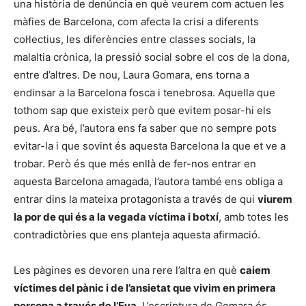
una història de denúncia en què veurem com actuen les
màfies de Barcelona, com afecta la crisi a diferents
col·lectius, les diferències entre classes socials, la
malaltia crònica, la pressió social sobre el cos de la dona,
entre d’altres. De nou, Laura Gomara, ens torna a
endinsar a la Barcelona fosca i tenebrosa. Aquella que
tothom sap que existeix però que evitem posar-hi els
peus. Ara bé, l’autora ens fa saber que no sempre pots
evitar-la i que sovint és aquesta Barcelona la que et ve a
trobar. Però és que més enllà de fer-nos entrar en
aquesta Barcelona amagada, l’autora també ens obliga a
entrar dins la mateixa protagonista a través de qui
viurem
la por de qui és a la vegada víctima i botxí
, amb totes les
contradictòries que ens planteja aquesta afirmació.
Les pàgines es devoren una rere l’altra en què
caiem
víctimes del pànic i de l’ansietat que vivim en primera
persona a través de l’Eva
. L’escriptura de Gomara és