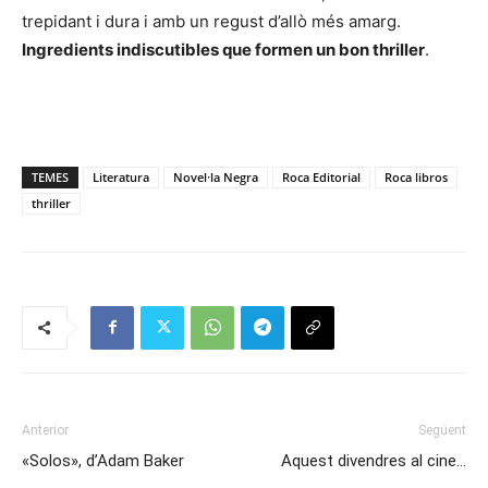
trepidant i dura i amb un regust d’allò més amarg.
Ingredients indiscutibles que formen un bon thriller
.
TEMES
Literatura
Novel·la Negra
Roca Editorial
Roca libros
thriller
Anterior
Següent
«Solos», d’Adam Baker
Aquest divendres al cine…