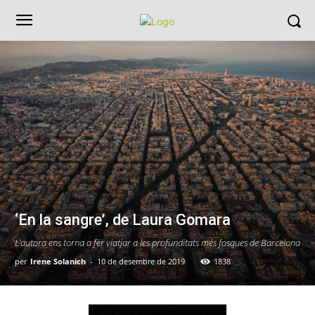
‘En la sangre’, de Laura Gomara
L’autora ens torna a fer viatjar a les profunditats més fosques de Barcelona
per
Irene Solanich
-
10 de desembre de 2019
1838