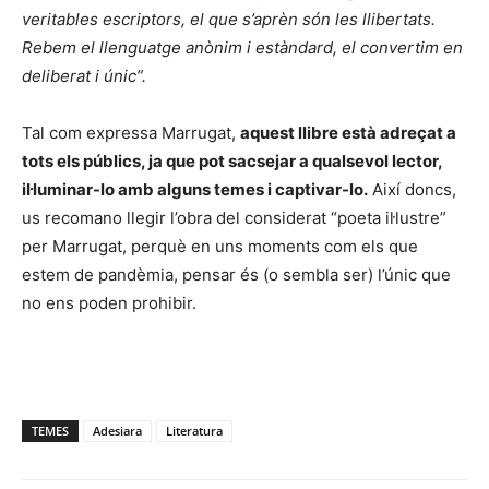
veritables escriptors, el que s’aprèn són les llibertats.
Rebem el llenguatge anònim i estàndard, el convertim en
deliberat i únic”.
Tal com expressa Marrugat,
aquest llibre està adreçat a
tots els públics, ja que pot sacsejar a qualsevol lector,
il·luminar-lo amb alguns temes i captivar-lo.
Així doncs,
us recomano llegir l’obra del considerat “poeta il·lustre”
per Marrugat, perquè en uns moments com els que
estem de pandèmia, pensar és (o sembla ser) l’únic que
no ens poden prohibir.
TEMES
Adesiara
Literatura