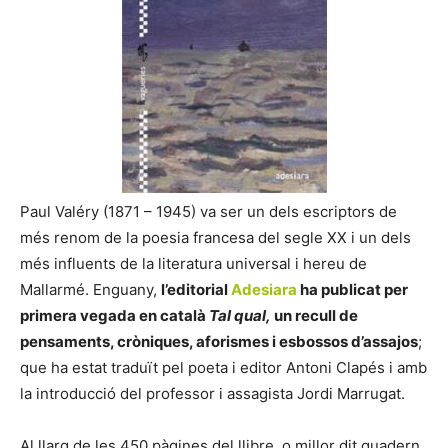
Paul Valéry (1871 – 1945) va ser un dels escriptors de
més renom de la poesia francesa del segle XX i un dels
més influents de la literatura universal i hereu de
Mallarmé. Enguany,
l’editorial
Adesiara
ha publicat per
primera vegada en català
Tal qual,
un recull de
pensaments, cròniques, aforismes i esbossos d’assajos
;
que ha estat traduït pel poeta i editor Antoni Clapés i amb
la introducció del professor i assagista Jordi Marrugat.
Al llarg de les 450 pàgines del llibre, o millor dit quadern