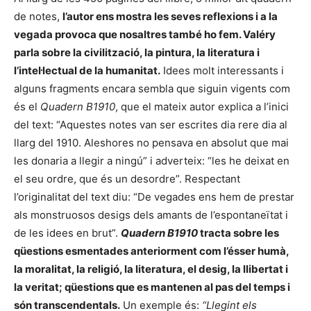
de notes,
l’autor ens mostra les seves reflexions i a la
vegada provoca que nosaltres també ho fem. Valéry
parla sobre la civilització, la pintura, la literatura i
l’intel·lectual de la humanitat.
Idees molt interessants i
alguns fragments encara sembla que siguin vigents com
és el
Quadern B1910
, que el mateix autor explica a l’inici
del text: “Aquestes notes van ser escrites dia rere dia al
llarg del 1910. Aleshores no pensava en absolut que mai
les donaria a llegir a ningú” i adverteix: “les he deixat en
el seu ordre, que és un desordre”. Respectant
l’originalitat del text diu: “De vegades ens hem de prestar
als monstruosos desigs dels amants de l’espontaneïtat i
de les idees en brut”.
Quadern B1910
tracta sobre les
qüestions esmentades anteriorment com l’ésser humà,
la moralitat, la religió, la literatura, el desig, la llibertat i
la veritat; qüestions que es mantenen al pas del temps i
són transcendentals.
Un exemple és:
“Llegint els