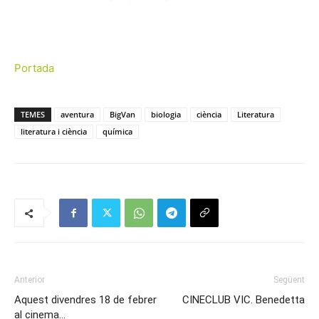
Portada
TEMES
aventura
BigVan
biologia
ciència
Literatura
literatura i ciència
química
Anterior
Següent
Aquest divendres 18 de febrer
CINECLUB VIC. Benedetta
al cinema…