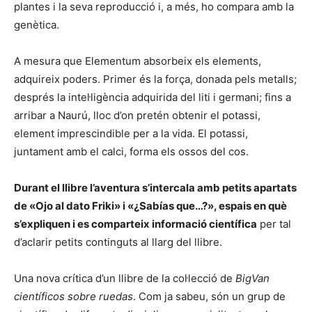
plantes i la seva reproducció i, a més, ho compara amb la
genètica.
A mesura que Elementum absorbeix els elements,
adquireix poders. Primer és la força, donada pels metalls;
després la intel·ligència adquirida del liti i germani; fins a
arribar a Naurú, lloc d’on pretén obtenir el potassi,
element imprescindible per a la vida. El potassi,
juntament amb el calci, forma els ossos del cos.
Durant el llibre l’aventura s’intercala amb petits apartats
de «Ojo al dato Friki» i «¿Sabías que…?», espais en què
s’expliquen i es comparteix informació científica
per tal
d’aclarir petits continguts al llarg del llibre.
Una nova crítica d’un llibre de la col·lecció de
BigVan
científicos sobre ruedas
. Com ja sabeu, són un grup de