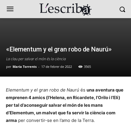
«Elementum y el gran robo de Naurú»
La clau per salvar el món és la ciència
per
Maria Torrents
-
17 de febrer de 2022
3565
Elementum y el gran robo de Naurú
és
una aventura que
emprenen 4 amics (l’Helena, en Ricardete, l’Orilo i l’Eli)
per tal d’aconseguir salvar el món de les mans
d’Elementum, un malvat que fa servir la ciència com
arma
per convertir-se en l’amo de la Terra.