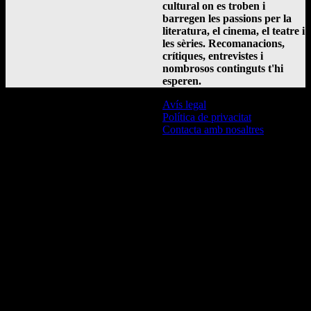
cultural on es troben i
barregen les passions per la
literatura, el cinema, el teatre i
les sèries. Recomanacions,
crítiques, entrevistes i
nombrosos continguts t'hi
esperen.
Avís legal
Política de privacitat
Contacta amb nosaltres
© L'Escriba 2016 -
2026