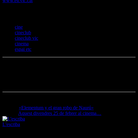
www.etcvic.cat
Temes
cine
cineclub
cineclub vic
cinema
espai etc
Anterior
«Elementum y el gran robo de Naurú»
Següent
Aquest divendres 25 de febrer al cinema…
L'escriba
L'escriba és un espai cultural per a tots els públics on es troben i
barregen les passions per la literatura, el cinema, el teatre i les sèries.