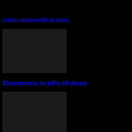
Recomanacions, crítiques, novetats editorials i nombrosos continguts
t'hi esperen.
Articles relacionats
Més de l'autor
Bloopermania: les pífies del cinema