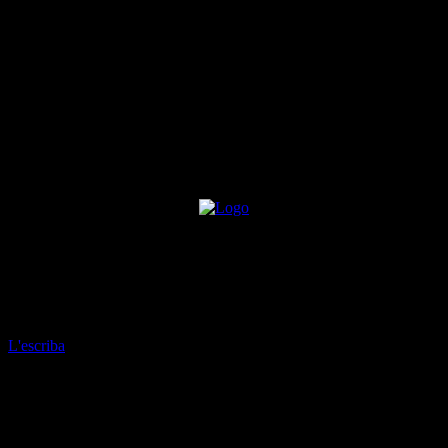
CINECLUB VIC. Benedetta
per
L'escriba
-
20 de febrer de 2022
1086
Fitxa tècnica