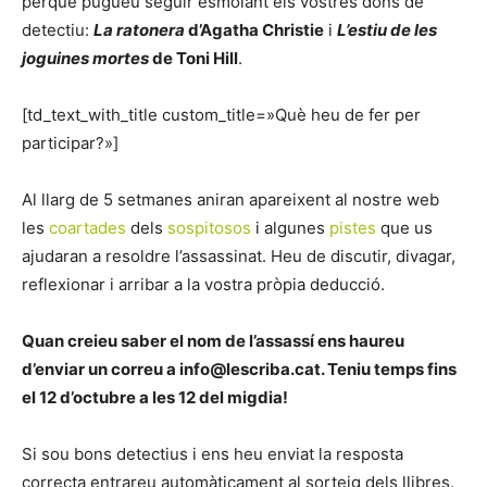
perquè pugueu seguir esmolant els vostres dons de
detectiu:
La ratonera
d’Agatha Christie
i
L’estiu de les
joguines mortes
de Toni Hill
.
[td_text_with_title custom_title=»Què heu de fer per
participar?»]
Al llarg de 5 setmanes aniran apareixent al nostre web
les
coartades
dels
sospitosos
i algunes
pistes
que us
ajudaran a resoldre l’assassinat. Heu de discutir, divagar,
reflexionar i arribar a la vostra pròpia deducció.
Quan creieu saber el nom de l’assassí ens haureu
d’enviar un correu a info@lescriba.cat. Teniu temps fins
el 12 d’octubre a les 12 del migdia!
Si sou bons detectius i ens heu enviat la resposta
correcta entrareu automàticament al sorteig dels llibres.