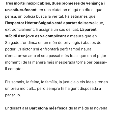
Tres morts inexplicables, dues promeses de venjança i
un estiu sufocant
: en una ciutat on ningú no diu el que
pensa, un policia busca la veritat. Fa setmanes que
l’
inspector Héctor Salgado està apartat del servei
que,
extraoficialment, li assigna un cas delicat.
L’aparent
suïcidi d’un jove
es va complicant
a mesura que en
Salgado s’endinsa en un món de privilegis i abusos de
poder. L’Héctor s’hi enfrontarà però també haurà
d’encarar-se amb el seu passat més fosc, que en el pitjor
moment i de la manera més inesperada torna per passar-
li comptes.
Els somnis, la feina, la família, la justícia o els ideals tenen
un preu molt alt… però sempre hi ha gent disposada a
pagar-lo.
Endinsa’t a
la Barcelona més fosca
de la mà de la novel·la