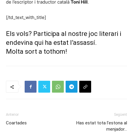
de l’escriptor i traductor català
Toni Hill
.
[/td_text_with_title]
Els vols? Participa al nostre joc literari i
endevina qui ha estat l’assassí.
Molta sort a tothom!
Anterior
Següent
Coartades
Has estat tota l’estona al
menjador…