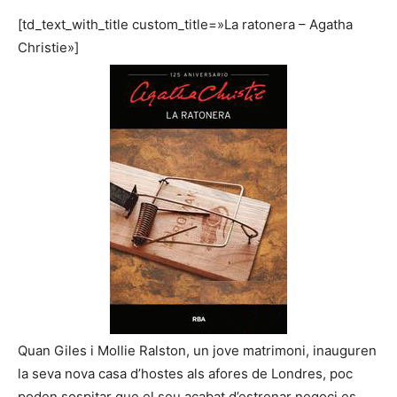
[td_text_with_title custom_title=»La ratonera – Agatha
Christie»]
Quan Giles i Mollie Ralston, un jove matrimoni, inauguren
la seva nova casa d’hostes als afores de Londres, poc
poden sospitar que el seu acabat d’estrenar negoci es