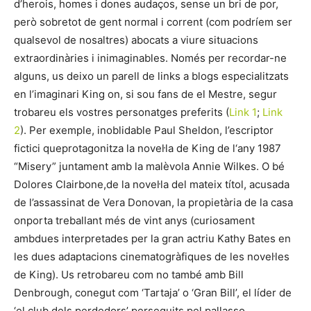
d’herois, homes i dones audaços, sense un bri de por,
però sobretot de gent normal i corrent (com podríem ser
qualsevol de nosaltres) abocats a viure situacions
extraordinàries i inimaginables. Només per recordar-ne
alguns, us deixo un parell de links a blogs especialitzats
en l’imaginari King on, si sou fans de el Mestre, segur
trobareu els vostres personatges preferits (
Link 1
;
Link
2
). Per exemple, inoblidable Paul Sheldon, l’escriptor
fictici queprotagonitza la novel·la de King de l‘any 1987
“Misery” juntament amb la malèvola Annie Wilkes. O bé
Dolores Clairbone,de la novel·la del mateix títol, acusada
de l’assassinat de Vera Donovan, la propietària de la casa
onporta treballant més de vint anys (curiosament
ambdues interpretades per la gran actriu Kathy Bates en
les dues adaptacions cinematogràfiques de les novel·les
de King). Us retrobareu com no també amb Bill
Denbrough, conegut com ‘Tartaja’ o ‘Gran Bill’, el líder de
‘el club dels perdedors’ perseguits pel pallasso