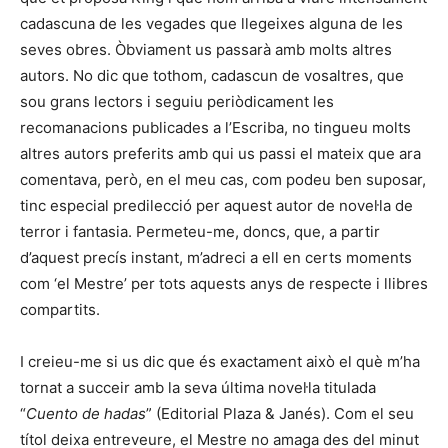
cadascuna de les vegades que llegeixes alguna de les
seves obres. Òbviament us passarà amb molts altres
autors. No dic que tothom, cadascun de vosaltres, que
sou grans lectors i seguiu periòdicament les
recomanacions publicades a l’Escriba, no tingueu molts
altres autors preferits amb qui us passi el mateix que ara
comentava, però, en el meu cas, com podeu ben suposar,
tinc especial predilecció per aquest autor de novel·la de
terror i fantasia. Permeteu-me, doncs, que, a partir
d’aquest precís instant, m’adreci a ell en certs moments
com ‘el Mestre’ per tots aquests anys de respecte i llibres
compartits.
I creieu-me si us dic que és exactament això el què m’ha
tornat a succeir amb la seva última novel·la titulada
“
Cuento de hadas
” (Editorial Plaza & Janés). Com el seu
títol deixa entreveure, el Mestre no amaga des del minut