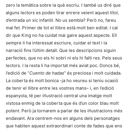
zero la temàtica sobre la què escriu. I també us diré que
alguns lectors es poden tirar enrere veient aquest títol,
d’entrada un xic infantil. No us sembla? Però no, fareu
mal fet. Primer de tot el llibre està molt ben editat. I cal
dir que King no ha cuidat mai gaire aquest aspecte. Ell
sempre li ha interessat escriure, cuidar el text i la
narració fins l’últim detall. Que les descripcions siguin
perfectes, que no els hi sobri ni els hi falti res. Pels seus
lectors. I la resta li ha importat més aviat poc. Doncs bé,
l’edició de “
Cuento de hadas
” és preciosa i molt cuidada.
La coberta és molt bonica -ja ho veureu si teniu ocasió
de tenir el llibre entre les vostres mans– i, en l’edició
espanyola, té per il·lustració central una imatge molt
vistosa enmig de la coberta que és d’un color blau molt
potent. Però ja tornarem a parlar de les il·lustracions més
endavant. Ara centrem-nos en alguns dels personatges
que habiten aquest extraordinari conte de fades que ens