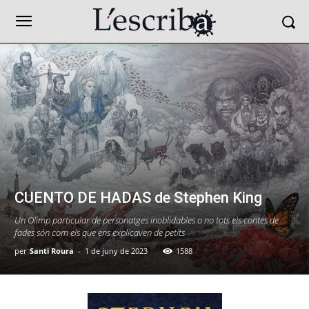
CUENTO DE HADAS de Stephen King
Un Olimp particular de personatges inoblidables o no tots els contes de
fades són com els que ens explicaven de petits
per
Santi Roura
-
1 de juny de 2023
1588