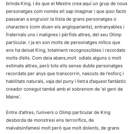
brinda King. I és que el Mestre crea aquí un grup de nous
personatges com només ell sap imaginar i que
ipso facto
passaran a engruixir la llista de grans personatges o
characters
(com diuen els angloparlants), entranyables i
fraternals uns i malignes i pèrfids altres, del seu Olimp
particular. I ja en son molts de personatges mítics que
ens ha deixat King, totalment recognoscibles i recordats
molts d’ells. Com deia abans,molt odiats alguns o molt
estimats altres, però tots ells sense dubte personatges
recordats per anys que transcorrin, nascuts de l’esforç i
habilitats naturals, vaja del puny i lletra d’aquest fantàstic
creador conegut també amb el sobrenom de ‘el geni de
Maine’.
Entre d’altres, l’univers o Olimp particular de King
desborda de monstresi ens terrorífics, de
malvatsinfamesi molt però que molt dolents, de grans