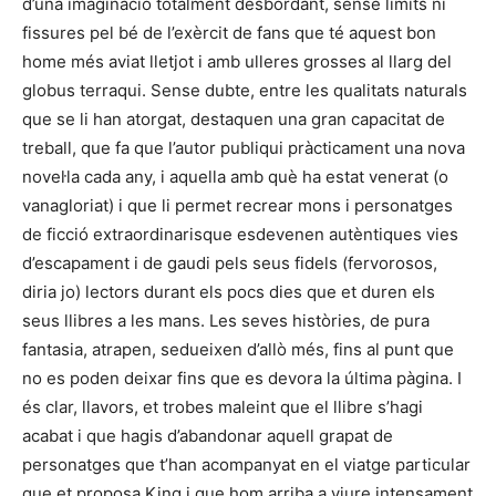
d’una imaginació totalment desbordant, sense límits ni
fissures pel bé de l’exèrcit de fans que té aquest bon
home més aviat lletjot i amb ulleres grosses al llarg del
globus terraqui. Sense dubte, entre les qualitats naturals
que se li han atorgat, destaquen una gran capacitat de
treball, que fa que l’autor publiqui pràcticament una nova
novel·la cada any, i aquella amb què ha estat venerat (o
vanagloriat) i que li permet recrear mons i personatges
de ficció extraordinarisque esdevenen autèntiques vies
d’escapament i de gaudi pels seus fidels (fervorosos,
diria jo) lectors durant els pocs dies que et duren els
seus llibres a les mans. Les seves històries, de pura
fantasia, atrapen, sedueixen d’allò més, fins al punt que
no es poden deixar fins que es devora la última pàgina. I
és clar, llavors, et trobes maleint que el llibre s’hagi
acabat i que hagis d’abandonar aquell grapat de
personatges que t’han acompanyat en el viatge particular
que et proposa King i que hom arriba a viure intensament