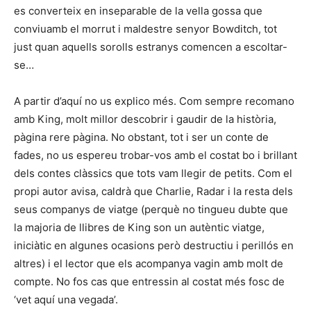
es converteix en inseparable de la vella gossa que
conviuamb el morrut i maldestre senyor Bowditch, tot
just quan aquells sorolls estranys comencen a escoltar-
se…
A partir d’aquí no us explico més. Com sempre recomano
amb King, molt millor descobrir i gaudir de la història,
pàgina rere pàgina. No obstant, tot i ser un conte de
fades, no us espereu trobar-vos amb el costat bo i brillant
dels contes clàssics que tots vam llegir de petits. Com el
propi autor avisa, caldrà que Charlie, Radar i la resta dels
seus companys de viatge (perquè no tingueu dubte que
la majoria de llibres de King son un autèntic viatge,
iniciàtic en algunes ocasions però destructiu i perillós en
altres) i el lector que els acompanya vagin amb molt de
compte. No fos cas que entressin al costat més fosc de
‘vet aquí una vegada’.