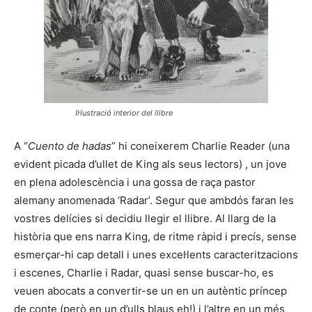
Il·lustració interior del llibre
A “
Cuento de hadas
” hi coneixerem Charlie Reader (una
evident picada d’ullet de King als seus lectors) , un jove
en plena adolescència i una gossa de raça pastor
alemany anomenada ‘Radar’. Segur que ambdós faran les
vostres delícies si decidiu llegir el llibre. Al llarg de la
història que ens narra King, de ritme ràpid i precís, sense
esmerçar-hi cap detall i unes excel·lents caracteritzacions
i escenes, Charlie i Radar, quasi sense buscar-ho, es
veuen abocats a convertir-se un en un autèntic príncep
de conte (però en un d’ulls blaus eh!) i l’altre en un més