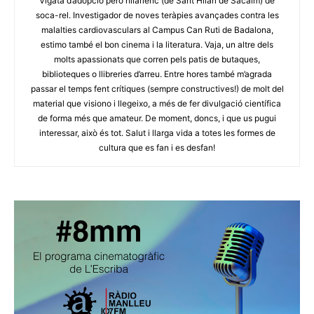
Vigatà d’adopció però hilarienc (de Sant Hilari de Sacalm) de
soca-rel. Investigador de noves teràpies avançades contra les
malalties cardiovasculars al Campus Can Ruti de Badalona,
estimo també el bon cinema i la literatura. Vaja, un altre dels
molts apassionats que corren pels patis de butaques,
biblioteques o llibreries d’arreu. Entre hores també m’agrada
passar el temps fent crítiques (sempre constructives!) de molt del
material que visiono i llegeixo, a més de fer divulgació científica
de forma més que amateur. De moment, doncs, i que us pugui
interessar, això és tot. Salut i llarga vida a totes les formes de
cultura que es fan i es desfan!