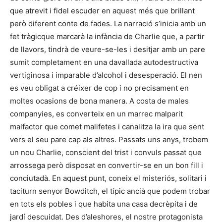
que atrevit i fidel escuder en aquest més que brillant
però diferent conte de fades. La narració s’inicia amb un
fet tràgicque marcarà la infància de Charlie que, a partir
de llavors, tindrà de veure-se-les i desitjar amb un pare
sumit completament en una davallada autodestructiva
vertiginosa i imparable d’alcohol i desesperació. El nen
es veu obligat a créixer de cop i no precisament en
moltes ocasions de bona manera. A costa de males
companyies, es converteix en un marrec malparit
malfactor que comet malifetes i canalitza la ira que sent
vers el seu pare cap als altres. Passats uns anys, trobem
un nou Charlie, conscient del trist i convuls passat que
arrossega però disposat en convertir-se en un bon fill i
conciutadà. En aquest punt, coneix el misteriós, solitari i
taciturn senyor Bowditch, el típic ancià que podem trobar
en tots els pobles i que habita una casa decrèpita i de
jardí descuidat. Des d’aleshores, el nostre protagonista