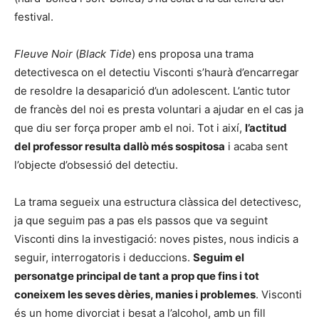
festival.
Fleuve Noir
(
Black Tide
) ens proposa una trama
detectivesca on el detectiu Visconti s’haurà d’encarregar
de resoldre la desaparició d’un adolescent. L’antic tutor
de francès del noi es presta voluntari a ajudar en el cas ja
que diu ser força proper amb el noi. Tot i així,
l’actitud
del professor resulta dallò més sospitosa
i acaba sent
l’objecte d’obsessió del detectiu.
La trama segueix una estructura clàssica del detectivesc,
ja que seguim pas a pas els passos que va seguint
Visconti dins la investigació: noves pistes, nous indicis a
seguir, interrogatoris i deduccions.
Seguim el
personatge principal de tant a prop que fins i tot
coneixem les seves dèries, manies i problemes
. Visconti
és un home divorciat i besat a l’alcohol, amb un fill