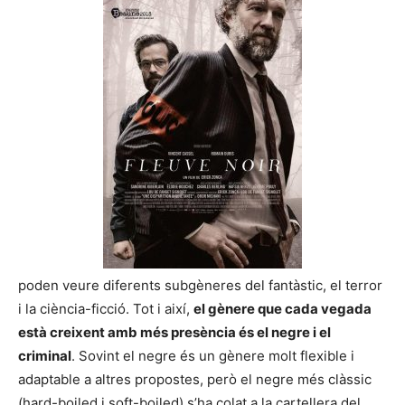
poden veure diferents subgèneres del fantàstic, el terror
i la ciència-ficció. Tot i així,
el gènere que cada vegada
està creixent amb més presència és el negre i el
criminal
. Sovint el negre és un gènere molt flexible i
adaptable a altres propostes, però el negre més clàssic
(hard-boiled i soft-boiled) s’ha colat a la cartellera del