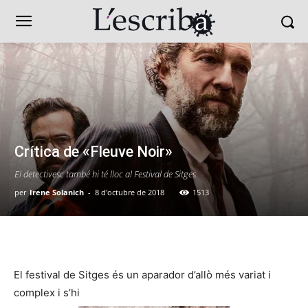
Crítica de «Fleuve Noir»
El detectivesc també hi té lloc al Festival de Sitges
per
Irene Solanich
-
8 d'octubre de 2018
1513
El festival de Sitges és un aparador d’allò més variat i
complex i s’hi