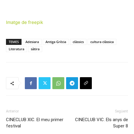
Imatge de freepik
TEMES
Adesiara
Antiga Grècia
clàssics
cultura clàssica
Literatura
sàtira
Anterior
Següent
CINECLUB XIC. El meu primer
CINECLUB VIC. Els anys de
festival
Super 8