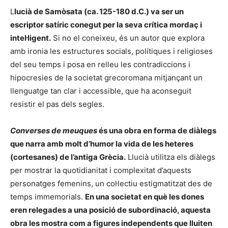
L
lucià de Samòsata (ca. 125-180 d.C.) va ser un
escriptor satíric conegut per la seva crítica mordaç i
intel·ligent.
Si no el coneixeu, és un autor que explora
amb ironia les estructures socials, polítiques i religioses
del seu temps i posa en relleu les contradiccions i
hipocresies de la societat grecoromana mitjançant un
llenguatge tan clar i accessible, que ha aconseguit
resistir el pas dels segles.
Converses de meuques
és una obra en forma de diàlegs
que narra amb molt d’humor la vida de les heteres
(cortesanes) de l’antiga Grècia.
Llucià utilitza els diàlegs
per mostrar la quotidianitat i complexitat d’aquests
personatges femenins, un col·lectiu estigmatitzat des de
temps immemorials.
En una societat en què les dones
eren relegades a una posició de subordinació, aquesta
obra les mostra com a figures independents que lluiten