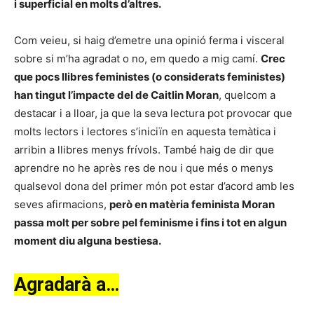
i superficial en molts d’altres.
Com veieu, si haig d’emetre una opinió ferma i visceral
sobre si m’ha agradat o no, em quedo a mig camí.
Crec
que pocs llibres feministes (o considerats feministes)
han tingut l’impacte del de Caitlin Moran
, quelcom a
destacar i a lloar, ja que la seva lectura pot provocar que
molts lectors i lectores s’iniciïn en aquesta temàtica i
arribin a llibres menys frívols. També haig de dir que
aprendre no he après res de nou i que més o menys
qualsevol dona del primer món pot estar d’acord amb les
seves afirmacions,
però en matèria feminista Moran
passa molt per sobre pel feminisme i fins i tot en algun
moment diu alguna bestiesa.
Agradarà a…