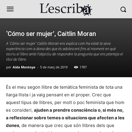
‘Cómo ser mujer’, Caitlin Moran
A 'Cómo ser mujer' Caitlin Moran ens explica com ha estat la seva
experiència com a dona des que és adolescent fins al moment en què
escriu el llibre amb l’objectiu de respondre la pregunta que ens planteja el
títol de llibre.
per
Aida Montoya
-
5 de març de 2019
1787
És el meu segon llibre de temàtica feminista de tota una
llarga llista i ja vaig pensant en el proper. Crec que
aquest tipus de llibres, per molt o poc feminista que hom
es consideri,
ajuden a prendre consciència o, si més no,
a reflexionar sobre temes o situacions que afecten a les
dones
, de manera que crec que són llibres dels que