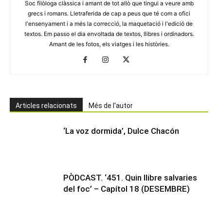
Soc filòloga clàssica i amant de tot allò que tingui a veure amb
grecs i romans. Lletraferida de cap a peus que té com a ofici
l'ensenyament i a més la correcció, la maquetació i l'edició de
textos. Em passo el dia envoltada de textos, llibres i ordinadors.
Amant de les fotos, els viatges i les històries.
Articles relacionats
Més de l'autor
‘La voz dormida’, Dulce Chacón
PÒDCAST. ‘451. Quin llibre salvaries
del foc’ – Capítol 18 (DESEMBRE)