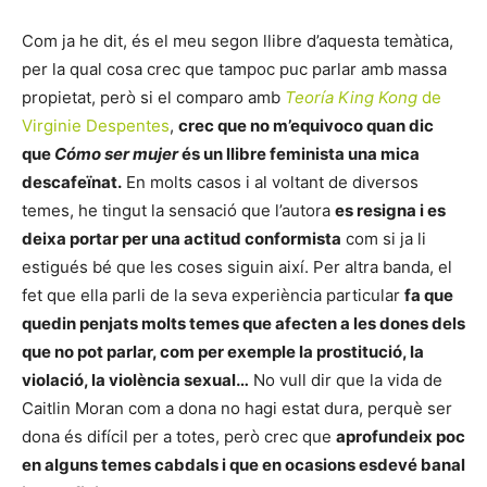
Com ja he dit, és el meu segon llibre d’aquesta temàtica,
per la qual cosa crec que tampoc puc parlar amb massa
propietat, però si el comparo amb
Teoría King Kong
de
Virginie Despentes
,
crec que no m’equivoco quan dic
que
Cómo ser mujer
és un llibre feminista una mica
descafeïnat.
En molts casos i al voltant de diversos
temes, he tingut la sensació que l’autora
es resigna i es
deixa portar per una actitud conformista
com si ja li
estigués bé que les coses siguin així. Per altra banda, el
fet que ella parli de la seva experiència particular
fa que
quedin penjats molts temes que afecten a les dones dels
que no pot parlar, com per exemple la prostitució, la
violació, la violència sexual…
No vull dir que la vida de
Caitlin Moran com a dona no hagi estat dura, perquè ser
dona és difícil per a totes, però crec que
aprofundeix poc
en alguns temes cabdals i que en ocasions esdevé banal