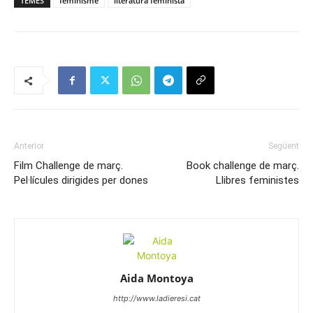
TEMES
feminisme
literatura feminista
Anterior
Següent
Film Challenge de març.
Book challenge de març.
Pel·lícules dirigides per dones
Llibres feministes
Aida Montoya
http://www.ladieresi.cat