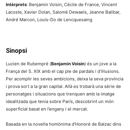
I
ntèrprets
: Benjamin Voisin, Cécile de France, Vincent
Lacoste, Xavier Dolan, Salomé Dewaels, Jeanne Balibar,
André Marcon, Louis-Do de Lencquesaing
Sinopsi
Lucien de Rubempré (
Benjamin Voisin
) és un jove a la
França del S. XIX amb el cap ple de pardals i d’il·lusions.
Per acomplir les seves ambicions, deixa la seva província
i prova sort a la gran capital. Allà es trobarà una sèrie de
personatges i situacions que trenquen amb la imatge
idealitzada que tenia sobre París, descobrint un món
superficial basat en l’engany i el mercat.
Basada en la novel·la homònima d’Honoré de Balzac dins