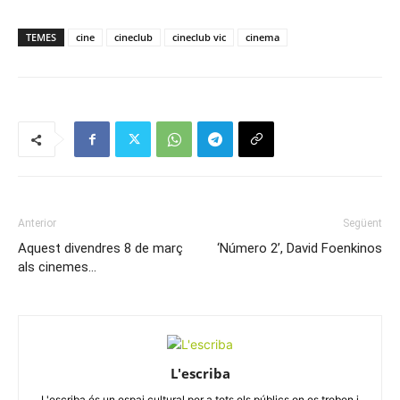
TEMES
cine
cineclub
cineclub vic
cinema
Anterior
Següent
Aquest divendres 8 de març
‘Número 2’, David Foenkinos
als cinemes…
L'escriba
L'escriba és un espai cultural per a tots els públics on es troben i