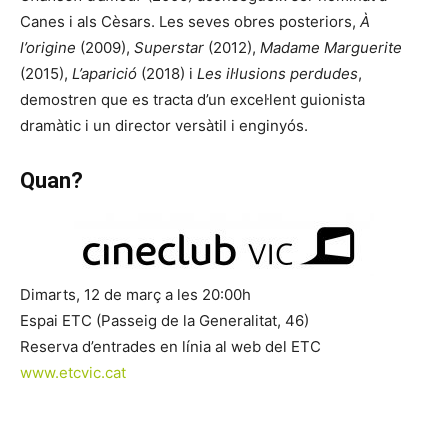
Canes i als Cèsars. Les seves obres posteriors,
À
l’origine
(2009),
Superstar
(2012),
Madame Marguerite
(2015),
L’aparició
(2018) i
Les il·lusions perdudes
,
demostren que es tracta d’un excel·lent guionista
dramàtic i un director versàtil i enginyós.
Quan?
Dimarts, 12 de març a les 20:00h
Espai ETC (Passeig de la Generalitat, 46)
Reserva d’entrades en línia al web del ETC
www.etcvic.cat