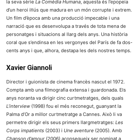
la seva sèrie
La Comèdia Humana
, aquesta és l’epopeia
d’un heroi il·lús que madura en un món corrupte i extrem.
Un film d’època amb una producció impecable i una
narració que es desenvolupa a través de tota mena de
personatges i situacions al llarg dels anys. Una història
coral que s’endinsa en les vergonyes del París de fa dos-
cents anys i que, alhora, destapa les dels nostres temps.
Xavier Giannoli
Director i guionista de cinema francès nascut el 1972.
Compta amb una filmografia extensa i guardonada. Els
anys noranta va dirigir cinc curtmetratges, dels quals
L’interview
(1998) fou el més reconegut, guanyant la
Palma d’Or a millor curtmetratge a Cannes. Això li va
permetre dirigir els seus primers llargmetratges:
Les
Corps impatients
(2003) i
Une aventure
(2005). Amb
Chanson d’amour
(2006) aconsegueix ser nominat a