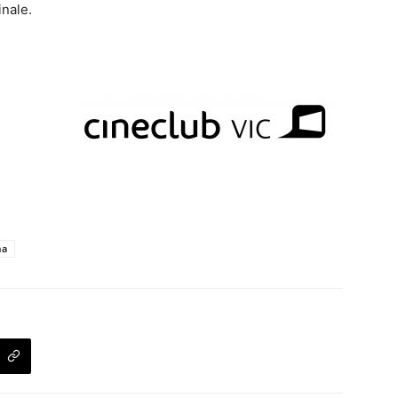
inale.
ma