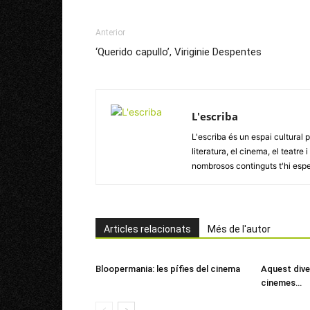
Anterior
‘Querido capullo’, Viriginie Despentes
L'escriba
L'escriba és un espai cultural p
literatura, el cinema, el teatre
nombrosos continguts t'hi esp
Articles relacionats
Més de l'autor
Bloopermania: les pífies del cinema
Aquest dive
cinemes…