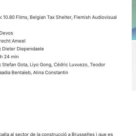
:
10.80 Films, Belgian Tax Shelter, Flemish Audiovisual
Devos
recht Ameel
:
Dieter Diependaele
 h 24 min
:
Stefan Gota, Liyo Gong, Cédric Luvuezo, Teodor
adia Bentaïeb, Alina Constantin
lla al sector de la construcció a Brussel·les i que es