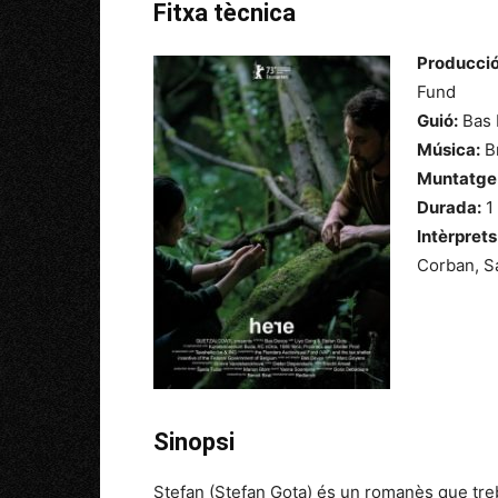
Fitxa tècnica
Producció
Fund
Guió:
Bas 
Música:
B
Muntatge
Durada:
1
Intèrprets
Corban, Sa
Sinopsi
Stefan (Stefan Gota) és un romanès que treba