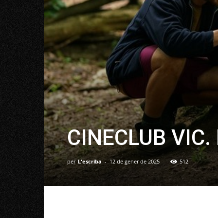
CINECLUB VIC. 
per
L'escriba
-
12 de gener de 2025
512