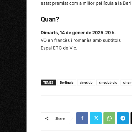
estat premiat com a millor pel·lícula a la Berl
Quan?
Dimarts, 14 de gener de 2025. 20 h.
VO en francès i romanès amb subtítols
Espai ETC de Vic.
TEMES
Berlinale
cineclub
cineclub vic
cine
Share