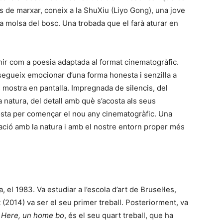
ns de marxar, coneix a la ShuXiu (Liyo Gong), una jove
la molsa del bosc. Una trobada que el farà aturar en
nir com a poesia adaptada al format cinematogràfic.
egueix emocionar d’una forma honesta i senzilla a
s mostra en pantalla. Impregnada de silencis, del
 la natura, del detall amb què s’acosta als seus
ta per començar el nou any cinematogràfic. Una
elació amb la natura i amb el nostre entorn proper més
, el 1983. Va estudiar a l’escola d’art de Brusel·les,
t (2014) va ser el seu primer treball. Posteriorment, va
.
Here, un home bo
, és el seu quart treball, que ha