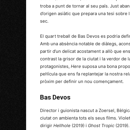
troba a punt de tornar al seu país. Just aba
d’origen asiàtic que prepara una tesi sobre 
sec.
El quart treball de Bas Devos es podria defi
Amb una absència notable de diàlegs, acons
partir d’un delicat acostament a allò que en
contrast la grisor de la ciutat i la verdor de
protagonistes,
Here
suposa una bona propos
pel·lícula que ens fa replantejar la nostra r
pròxim per definir un nou començament.
Bas Devos
Director i guionista nascut a Zoersel, Bèlgica
ciutat on ambienta tots els seus films. Viole
dirigir
Hellhole
(2019) i
Ghost Tropic
(2019)