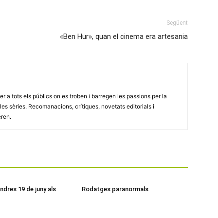
Següent
«Ben Hur», quan el cinema era artesania
er a tots els públics on es troben i barregen les passions per la
 i les sèries. Recomanacions, crítiques, novetats editorials i
eren.
ndres 19 de juny als
Rodatges paranormals