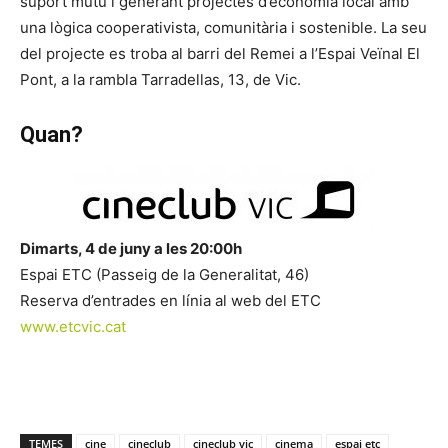
suport mutu i generant projectes d’economia local amb
una lògica cooperativista, comunitària i sostenible. La seu
del projecte es troba al barri del Remei a l’Espai Veïnal El
Pont, a la rambla Tarradellas, 13, de Vic.
Quan?
Dimarts, 4 de juny a les 20:00h
Espai ETC (Passeig de la Generalitat, 46)
Reserva d’entrades en línia al web del ETC
www.etcvic.cat
TEMES
cine
cineclub
cineclub vic
cinema
espai etc