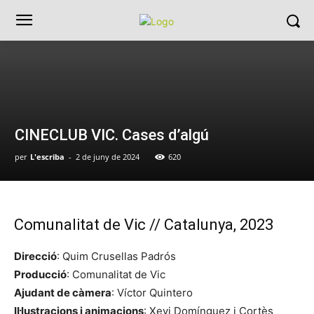
CINECLUB VIC. Cases d’algú
per
L'escriba
-
2 de juny de 2024
620
Comunalitat de Vic // Catalunya, 2023
Direcció
: Quim Crusellas Padrós
Producció
: Comunalitat de Vic
Ajudant de càmera
: Víctor Quintero
Il·lustracions i animacions
: Xevi Domínguez i Cortès