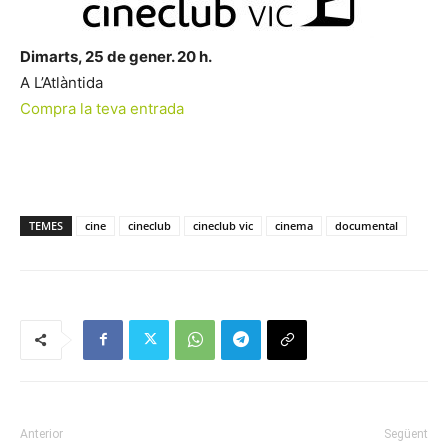
Dimarts, 25 de gener. 20 h.
A L’Atlàntida
Compra la teva entrada
TEMES
cine
cineclub
cineclub vic
cinema
documental
Anterior
Següent