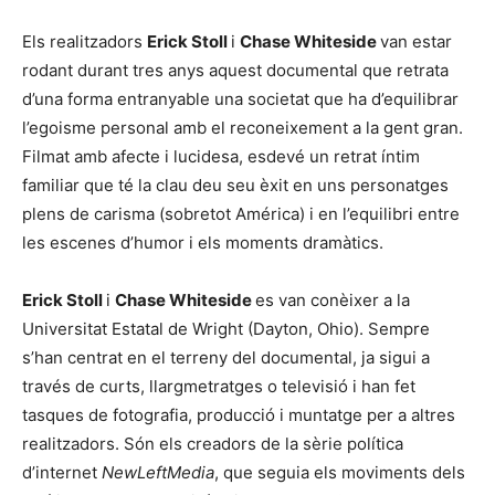
Els realitzadors
Erick Stoll
i
Chase Whiteside
van estar
rodant durant tres anys aquest documental que retrata
d’una forma entranyable una societat que ha d’equilibrar
l’egoisme personal amb el reconeixement a la gent gran.
Filmat amb afecte i lucidesa, esdevé un retrat íntim
familiar que té la clau deu seu èxit en uns personatges
plens de carisma (sobretot América) i en l’equilibri entre
les escenes d’humor i els moments dramàtics.
Erick Stoll
i
Chase Whiteside
es van conèixer a la
Universitat Estatal de Wright (Dayton, Ohio). Sempre
s’han centrat en el terreny del documental, ja sigui a
través de curts, llargmetratges o televisió i han fet
tasques de fotografia, producció i muntatge per a altres
realitzadors. Són els creadors de la sèrie política
d’internet
NewLeftMedia
, que seguia els moviments dels