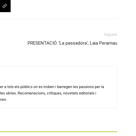
Següent
PRESENTACIÓ. ‘La passadora’, Laia Perarnau
er a tots els públics on es troben i barregen les passions per la
 i les sèries. Recomanacions, crítiques, novetats editorials i
eren.