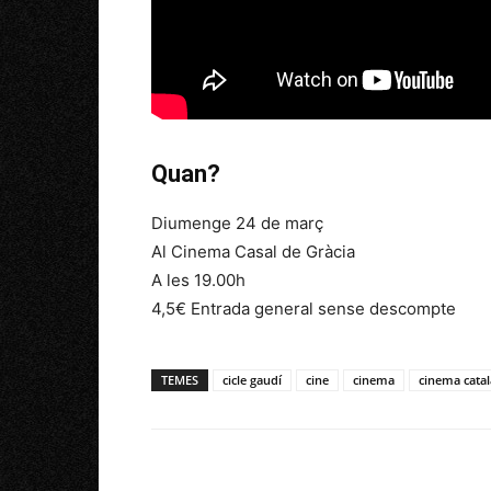
Quan?
Diumenge 24 de març
Al Cinema Casal de Gràcia
A les 19.00h
4,5€ Entrada general sense descompte
TEMES
cicle gaudí
cine
cinema
cinema catal