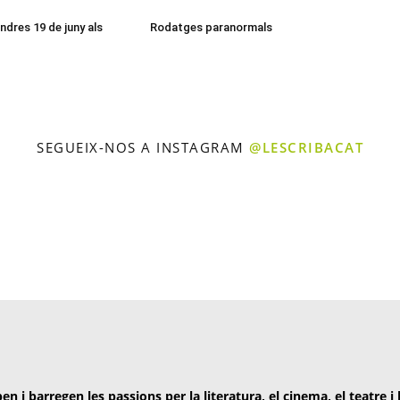
ndres 19 de juny als
Rodatges paranormals
SEGUEIX-NOS A INSTAGRAM
@LESCRIBACAT
en i barregen les passions per la literatura, el cinema, el teatre i