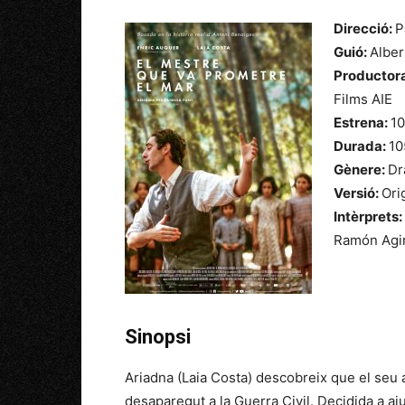
Direcció:
P
Guió:
Alber
Productor
Films AIE
Estrena:
1
Durada:
10
Gènere:
Dr
Versió:
Orig
Intèrprets:
Ramón Agi
Sinopsi
Ariadna (Laia Costa) descobreix que el seu 
desaparegut a la Guerra Civil. Decidida a aj