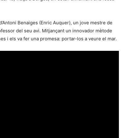
 d’Antoni Benaiges (Enric Auquer), un jove mestre de
ofessor del seu avi. Mitjançant un innovador mètode
s i els va fer una promesa: portar-los a veure el mar.