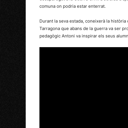
comuna on podria estar enterrat.
Durant la seva estada, coneixerà la història
Tarragona que abans de la guerra va ser pr
pedagògic Antoni va inspirar els seus alumne