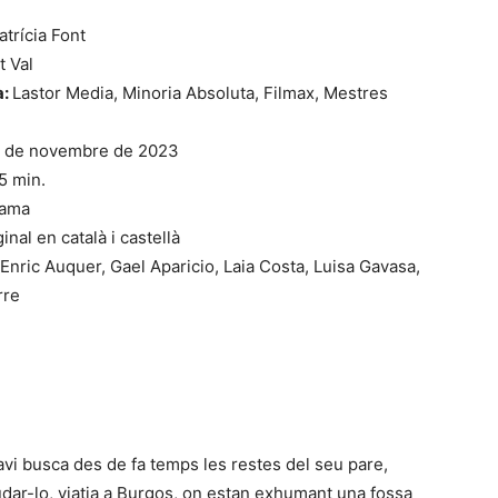
atrícia Font
t Val
a:
Lastor Media, Minoria Absoluta, Filmax, Mestres
0 de novembre de 2023
5 min.
ama
inal en català i castellà
Enric Auquer, Gael Aparicio, Laia Costa, Luisa Gavasa,
rre
avi busca des de fa temps les restes del seu pare,
udar-lo, viatja a Burgos, on estan exhumant una fossa