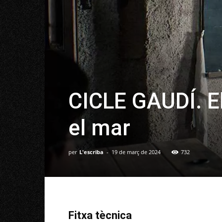
CICLE GAUDÍ. E
el mar
per
L'escriba
-
19 de març de 2024
732
Fitxa tècnica