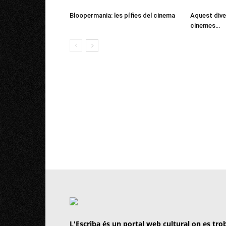
Bloopermania: les pífies del cinema
Aquest dive
cinemes…
L'Escriba és un portal web cultural on es trob