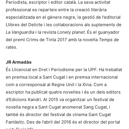
Periodista, escriptor i editor català. La seva activitat
professional es reparteix entre la creació literària
especialitzada en el gènere negre, la gestió de l’editorial
Llibres del Delicte i les col·laboracions als suplements de
La Vanguardia
i la revista
Lonely planet
. És el guanyador
del premi Crims de Tinta 2017 amb la novel·la
Temps de
rates
.
JR Armadàs
És Llicenciat en Dret i Periodisme per la UPF. Ha treballat
en premsa local a Sant Cugat i en premsa internacional
com a corresponsal al Regne Unit i la Xina. Com a
escriptor ha publicat quatre novel·les i és un dels editors
d’Edicions Xandri. Al 2015 va organitzar un festival de
novel·la negra a Sant Cugat anomenat Sang Cugat, i
també és director del festival de cinema Sant Cugat
Fantàstic. Des de l’abril del 2016 és el director del portal