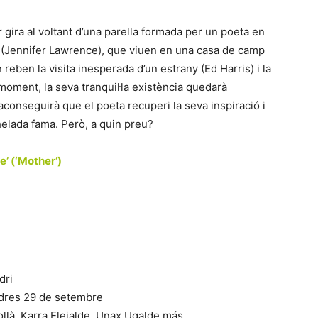
r gira al voltant d’una parella formada per un poeta en
a (Jennifer Lawrence), que viuen en una casa de camp
 reben la visita inesperada d’un estrany (Ed Harris) i la
moment, la seva tranquil·la existència quedarà
onseguirà que el poeta recuperi la seva inspiració i
nhelada fama. Però, a quin preu?
e’ (‘Mother’)
dri
dres 29 de setembre
llà, Karra Elejalde, Unax Ugalde más