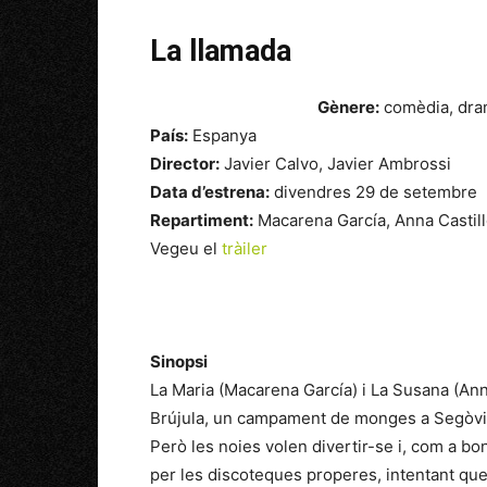
La llamada
Gènere:
comèdia, dra
País:
Espanya
Director:
Javier Calvo, Javier Ambrossi
Data d’estrena:
divendres 29 de setembre
Repartiment:
Macarena García, Anna Castill
Vegeu el
tràiler
Sinopsi
La Maria (Macarena García) i La Susana (Ann
Brújula, un campament de monges a Segòvia, 
Però les noies volen divertir-se i, com a bon
per les discoteques properes, intentant que