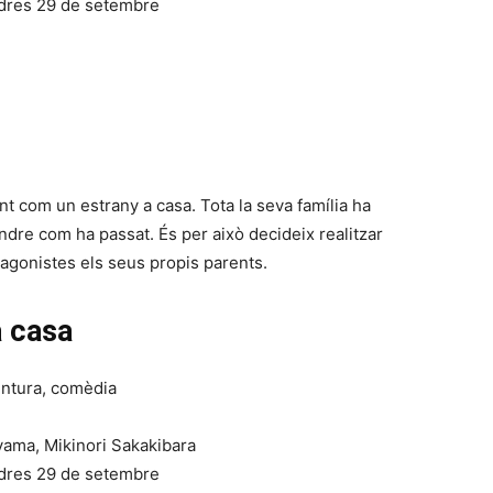
dres 29 de setembre
ent com un estrany a casa. Tota la seva família ha
tendre com ha passat. És per això decideix realitzar
agonistes els seus propis parents.
a casa
ntura, comèdia
ama, Mikinori Sakakibara
dres 29 de setembre