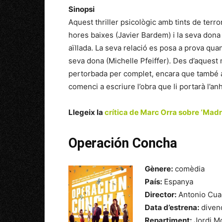
Sinopsi
Aquest thriller psicològic amb tints de terro
hores baixes (Javier Bardem) i la seva don
aïllada. La seva relació es posa a prova quan
seva dona (Michelle Pfeiffer). Des d’aquest 
pertorbada per complet, encara que també ac
comenci a escriure l’obra que li portarà l’a
Llegeix la
crítica de Marc Orra sobre ‘Madr
Operación Concha
Gènere:
comèdia
País:
Espanya
Director:
Antonio Cua
Data d’estrena:
diven
Repartiment:
Jordi Mo