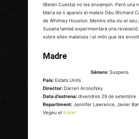
(Belén Cuesta) no les enxampin. Però una nit,
Maria se li apareix el mateix Déu (Richard 
de Whitney Houston. Mentre ella viu el seu 
Susana també experimentarà una revelació. 
sobre elles mateixes i el món que les envolt
Madre
Gènere:
Suspens
País:
Estats Units
Director:
Darren Aronofsky
Data d’estrena:
divendres 29 de setembre
Repartiment:
Jennifer Lawrence, Javier Ba
Vegeu el
tràiler