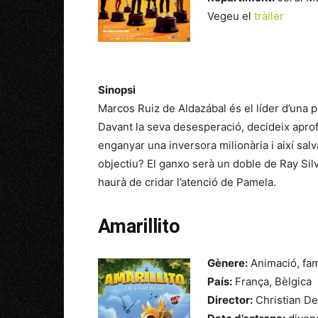
Vegeu el
tràiler
Sinopsi
Marcos Ruiz de Aldazábal és el líder d’una p
Davant la seva desesperació, decideix aprof
enganyar una inversora milionària i així sa
objectiu? El ganxo serà un doble de Ray Sil
haurà de cridar l’atenció de Pamela.
Amarillito
Gènere:
Animació, fam
País:
França, Bèlgica
Director:
Christian De