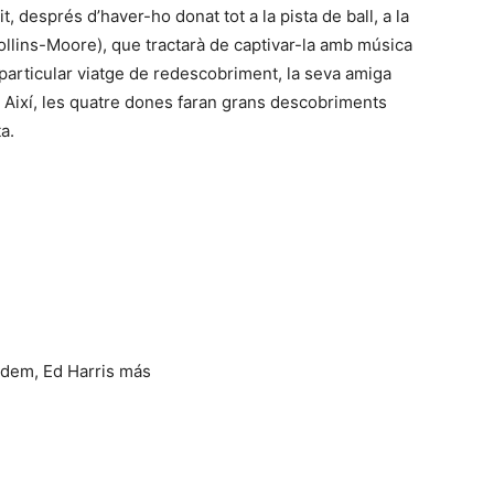
 després d’haver-ho donat tot a la pista de ball, a la
Collins-Moore), que tractarà de captivar-la amb música
particular viatge de redescobriment, la seva amiga
Així, les quatre dones faran grans descobriments
a.
rdem, Ed Harris más