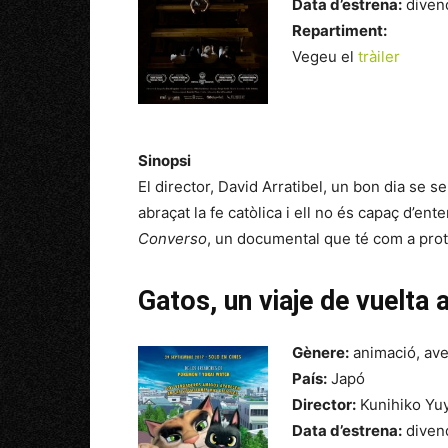
Data d’estrena:
diven
Repartiment:
Vegeu el
tràiler
Sinopsi
El director, David Arratibel, un bon dia se s
abraçat la fe catòlica i ell no és capaç d’en
Converso
, un documental que té com a prot
Gatos, un viaje de vuelta 
Gènere:
animació, ave
País:
Japó
Director:
Kunihiko Yuy
Data d’estrena:
diven