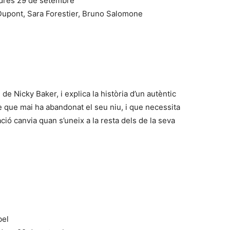
dres 29 de setembre
upont, Sara Forestier, Bruno Salomone
 de Nicky Baker, i explica la història d’un autèntic
e que mai ha abandonat el seu niu, i que necessita
ió canvia quan s’uneix a la resta dels de la seva
bel