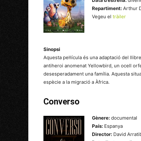
Data d’estrena:
diven
Repartiment:
Arthur D
Vegeu el
tràiler
Sinopsi
Aquesta pel·lícula és una adaptació del llibre
antiheroi anomenat Yellowbird, un ocell orf
desesperadament una família. Aquesta situac
espècie a la migració a Àfrica.
Converso
Gènere:
documental
País:
Espanya
Director:
David Arrati