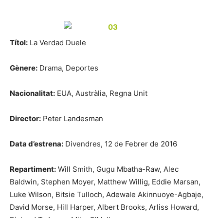
Títol:
La Verdad Duele
Gènere:
Drama, Deportes
Nacionalitat:
EUA, Austràlia, Regna Unit
Director:
Peter Landesman
Data d’estrena:
Divendres, 12 de Febrer de 2016
Repartiment:
Will Smith, Gugu Mbatha-Raw, Alec
Baldwin, Stephen Moyer, Matthew Willig, Eddie Marsan,
Luke Wilson, Bitsie Tulloch, Adewale Akinnuoye-Agbaje,
David Morse, Hill Harper, Albert Brooks, Arliss Howard,