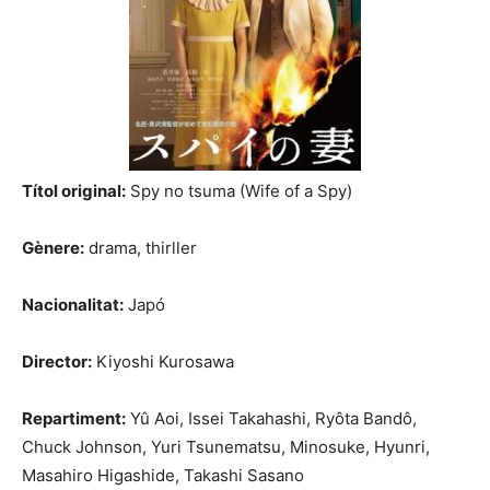
Títol original:
Spy no tsuma (Wife of a Spy)
Gènere:
drama, thirller
Nacionalitat:
Japó
Director:
Kiyoshi Kurosawa
Repartiment:
Yû Aoi, Issei Takahashi, Ryôta Bandô,
Chuck Johnson, Yuri Tsunematsu, Minosuke, Hyunri,
Masahiro Higashide, Takashi Sasano