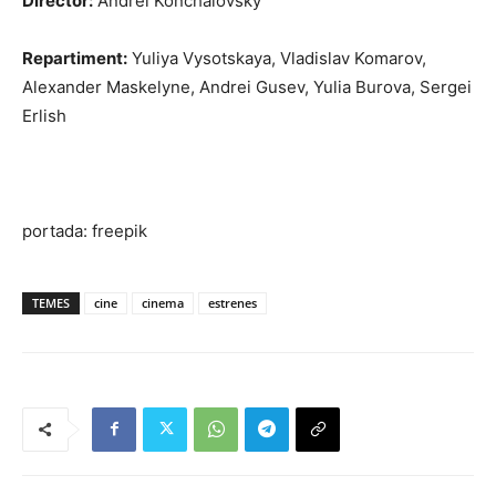
Director:
Andrei Konchalovsky
Repartiment:
Yuliya Vysotskaya, Vladislav Komarov,
Alexander Maskelyne, Andrei Gusev, Yulia Burova, Sergei
Erlish
portada: freepik
TEMES
cine
cinema
estrenes