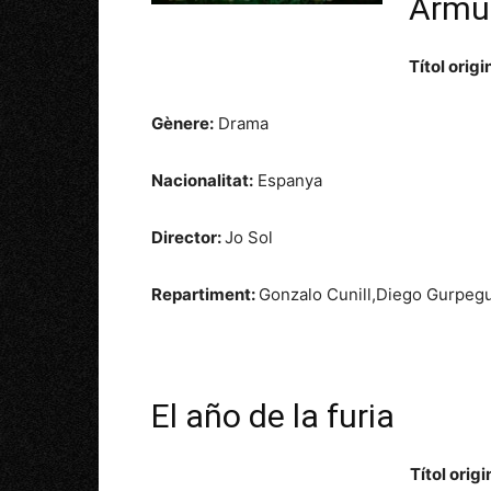
Armug
Títol origi
Gènere:
Drama
Nacionalitat:
Espanya
Director:
Jo Sol
Repartiment:
Gonzalo Cunill,
Diego Gurpegu
El año de la furia
Títol origi