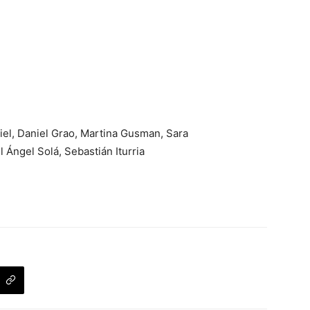
iel,
Daniel Grao,
Martina Gusman,
Sara
l Ángel Solá,
Sebastián Iturria