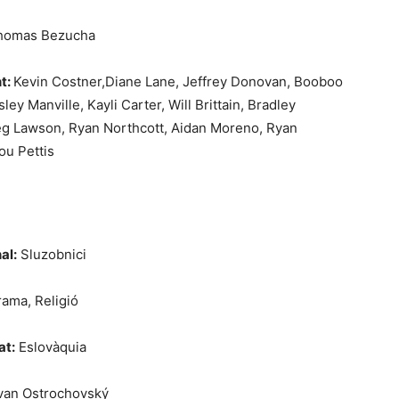
omas Bezucha
t:
Kevin Costner,
Diane Lane,
Jeffrey Donovan,
Booboo
sley Manville,
Kayli Carter,
Will Brittain,
Bradley
eg Lawson,
Ryan Northcott,
Aidan Moreno,
Ryan
lou Pettis
al:
Sluzobnici
ama, Religió
at:
Eslovàquia
van Ostrochovský