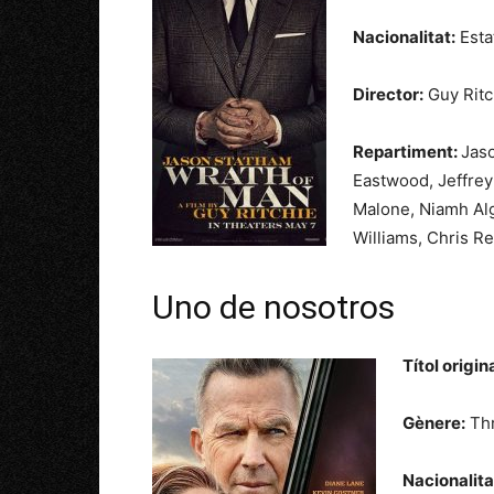
Nacionalitat:
Esta
Director:
Guy Ritc
Repartiment:
Jas
Eastwood,
Jeffre
Malone,
Niamh Alg
Williams,
Chris Rei
Uno de nosotros
Títol origina
Gènere:
Thr
Nacionalita