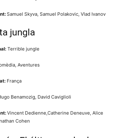
nt:
Samuel Skyva, Samuel Polakovic, Vlad Ivanov
ta jungla
nal:
Terrible jungle
mèdia, Aventures
at:
França
Hugo Benamozig,
David Caviglioli
nt:
Vincent Dedienne,
Catherine Deneuve,
Alice
nathan Cohen