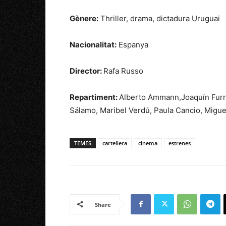
Gènere:
Thriller, drama, dictadura Uruguai
Nacionalitat:
Espanya
Director:
Rafa Russo
Repartiment:
Alberto Ammann,
Joaquín Furr
Sálamo,
Maribel Verdú,
Paula Cancio,
Migue
TEMES
cartellera
cinema
estrenes
Share