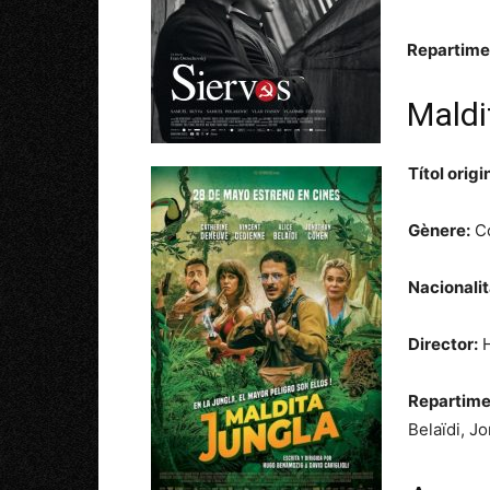
Repartime
Maldi
Títol origi
Gènere:
Co
Nacionalit
Director:
Repartime
Belaïdi,
Jo