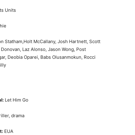
ts Units
hie
on Statham,
Holt McCallany,
Josh Hartnett,
Scott
y Donovan,
Laz Alonso,
Jason Wong,
Post
ar,
Deobia Oparei,
Babs Olusanmokun,
Rocci
lly
l:
Let Him Go
iller, drama
t:
EUA