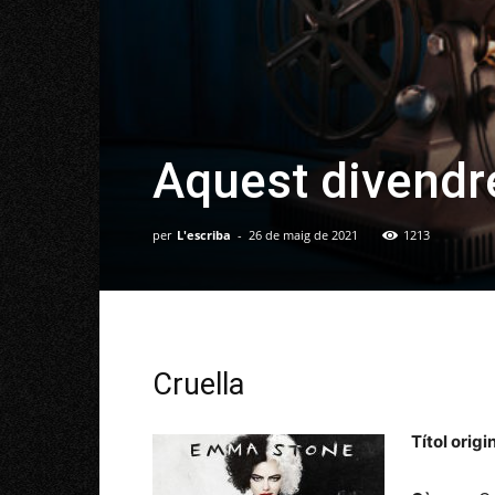
Aquest divendr
per
L'escriba
-
26 de maig de 2021
1213
Cruella
Títol origin