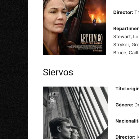
Director:
Th
Repartimen
Stewart,
Le
Stryker,
Gr
Bruce,
Cail
Siervos
Títol origin
Gènere:
Dr
Nacionalit
Director:
I