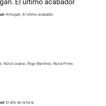
án. El último acabador
nal:
Armugán. El último acabador
i,
Núria Lloansi,
Íñigo Martínez,
Nuria Prims
nal:
El año de la furia