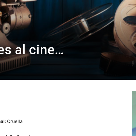
es al cine…
al:
Cruella