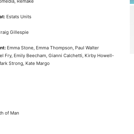
mèdia, Remake
at:
Estats Units
raig Gillespie
nt:
Emma Stone,
Emma Thompson,
Paul Walter
el Fry,
Emily Beecham,
Gianni Calchetti,
Kirby Howell-
ark Strong,
Kate Margo
h of Man