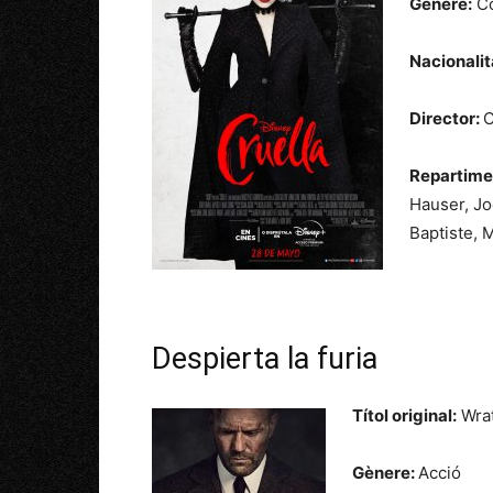
Gènere:
Co
Nacionalit
Director:
C
Repartime
Hauser,
Jo
Baptiste,
M
Despierta la furia
Títol original:
Wrat
Gènere:
Acció