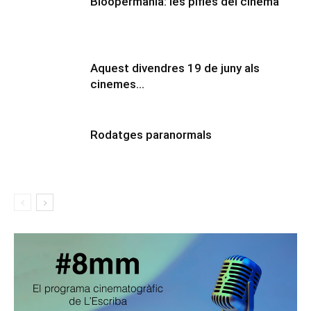
Bloopermania: les pífies del cinema
Aquest divendres 19 de juny als
cinemes…
Rodatges paranormals