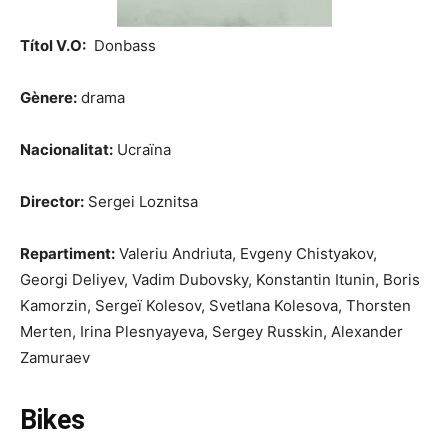
Títol V.O:
Donbass
Gènere:
drama
Nacionalitat:
Ucraïna
Director:
Sergei Loznitsa
Repartiment:
Valeriu Andriuta, Evgeny Chistyakov,
Georgi Deliyev, Vadim Dubovsky, Konstantin Itunin, Boris
Kamorzin, Sergeï Kolesov, Svetlana Kolesova, Thorsten
Merten, Irina Plesnyayeva, Sergey Russkin, Alexander
Zamuraev
Bikes