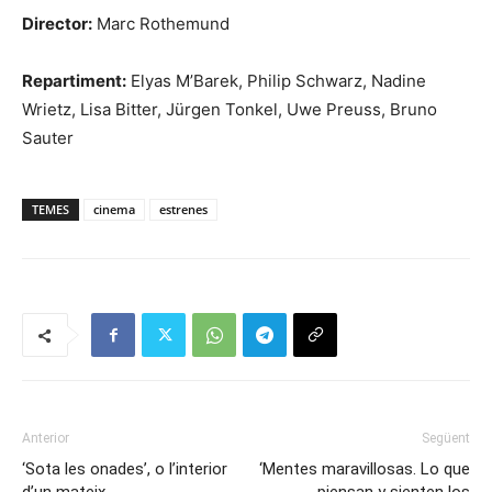
Director:
Marc Rothemund
Repartiment:
Elyas M’Barek, Philip Schwarz, Nadine
Wrietz, Lisa Bitter, Jürgen Tonkel, Uwe Preuss, Bruno
Sauter
TEMES
cinema
estrenes
Anterior
Següent
‘Sota les onades’, o l’interior
‘Mentes maravillosas. Lo que