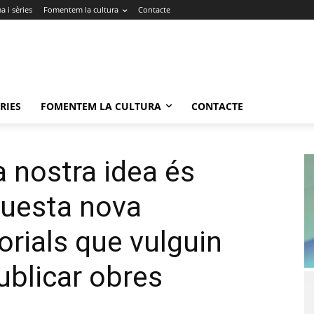
 i sèries
Fomentem la cultura
Contacte
RIES
FOMENTEM LA CULTURA
CONTACTE
a nostra idea és
aquesta nova
orials que vulguin
publicar obres