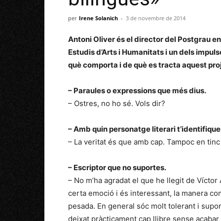
per
Irene Solanich
-
3 de novembre de 2014
Antoni Oliver és el director del Postgrau e
Estudis d’Arts i Humanitats i un dels impul
què comporta i de què es tracta aquest pro
– Paraules o expressions que més dius.
– Ostres, no ho sé. Vols dir?
–
Amb quin personatge literari t’identifiqu
– La veritat és que amb cap. Tampoc en tinc 
– Escriptor que no suportes.
– No m’ha agradat el que he llegit de Víctor
certa emoció i és interessant, la manera com
pesada. En general sóc molt tolerant i supor
deixat pràcticament cap llibre sense acabar d