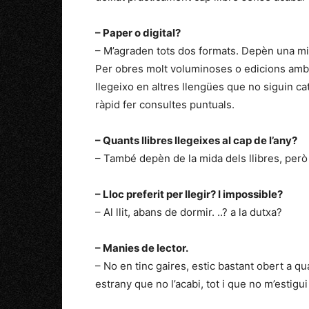
– Paper o digital?
– M’agraden tots dos formats. Depèn una mica
Per obres molt voluminoses o edicions amb la
llegeixo en altres llengües que no siguin cata
ràpid fer consultes puntuals.
– Quants llibres llegeixes al cap de l’any?
– També depèn de la mida dels llibres, però 
–
Lloc preferit per llegir? I impossible?
– Al llit, abans de dormir. ..? a la dutxa?
– Manies de lector.
– No en tinc gaires, estic bastant obert a q
estrany que no l’acabi, tot i que no m’estigu