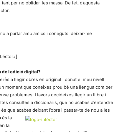
n tant per no oblidar-les massa. De fet, d’aquesta
ctor.
umo a parlar amb amics i coneguts, deixar-me
nLéctor»]
 de l’edició digital?
ès a llegir obres en original i donat el meu nivell
a un moment que coneixes prou bé una llengua com per
ense problemes. Llavors decideixes llegir un llibre i
oltes consultes a diccionaris, que no acabes d’entendre
és que acabes deixant l’obra i passar-te de nou a les
 és la
en la