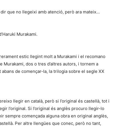
 dir que no llegeixi amb atenció, però ara mateix…
 d’Haruki Murakami.
rrerament estic llegint molt a Murakami i el recomano
e Murakami, dos o tres d’altres autors, i tornem a
 abans de començar-la, la trilogia sobre el segle XX
ixo llegir en català, però si l’original és castellà, tot i
gir l’original. Si l’original és anglès procuro llegir-lo
nir sempre començada alguna obra en original anglès,
stellà. Per altre llengües que conec, però no tant,