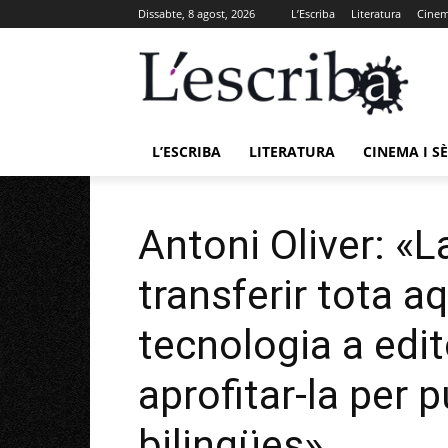
Dissabte, 8 agost, 2026
L’Escriba
Literatura
Cinema
L’ESCRIBA
LITERATURA
CINEMA I SÈ
Antoni Oliver: «L
transferir tota 
tecnologia a edit
aprofitar-la per 
bilingües»