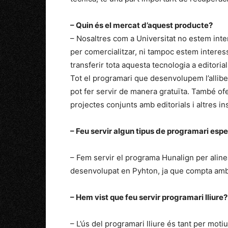
– Quin és el mercat d’aquest producte?
– Nosaltres com a Universitat no estem int
per comercialitzar, ni tampoc estem interess
transferir tota aquesta tecnologia a editoria
Tot el programari que desenvolupem l’allib
pot fer servir de manera gratuïta. També of
projectes conjunts amb editorials i altres in
– Feu servir algun tipus de programari espe
– Fem servir el programa Hunalign per alinea
desenvolupat en Pyhton, ja que compta amb 
– Hem vist que feu servir programari lliure
– L’ús del programari lliure és tant per mot