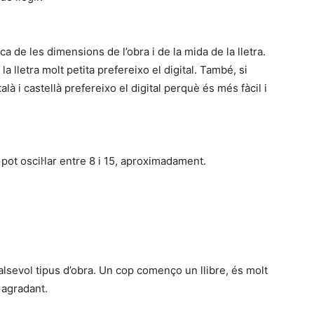
 de les dimensions de l’obra i de la mida de la lletra.
 lletra molt petita prefereixo el digital. També, si
là i castellà prefereixo el digital perquè és més fàcil i
pot oscil·lar entre 8 i 15, aproximadament.
ualsevol tipus d’obra. Un cop començo un llibre, és molt
i agradant.