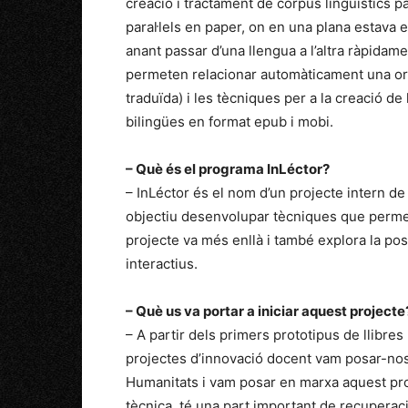
creació i tractament de corpus lingüístics pa
paral·lels en paper, on en una plana estava e
anant passar d’una llengua a l’altra ràpidam
permeten relacionar automàticament una or
traduïda) i les tècniques per a la creació de
bilingües en format epub i mobi.
– Què és el programa InLéctor?
– InLéctor és el nom d’un projecte intern de
objectiu desenvolupar tècniques que permetin
projecte va més enllà i també explora la poss
interactius.
– Què us va portar a iniciar aquest projecte
– A partir dels primers prototipus de llibres
projectes d’innovació docent vam posar-nos 
Humanitats i vam posar en marxa aquest proj
tècnica, té una part important de recuperaci