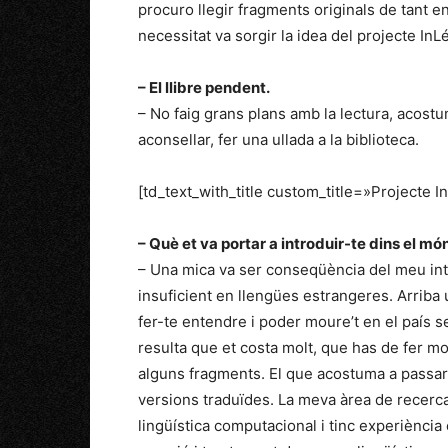
procuro llegir fragments originals de tant e
necessitat va sorgir la idea del projecte InLé
– El llibre pendent.
– No faig grans plans amb la lectura, acost
aconsellar, fer una ullada a la biblioteca.
[td_text_with_title custom_title=»Projecte I
– Què et va portar a introduir-te dins el món
– Una mica va ser conseqüència del meu inter
insuficient en llengües estrangeres. Arrib
fer-te entendre i poder moure’t en el país s
resulta que et costa molt, que has de fer m
alguns fragments. El que acostuma a passar 
versio
ns traduïdes. La meva àrea de recerca
lingüística computacional i tinc experiència 