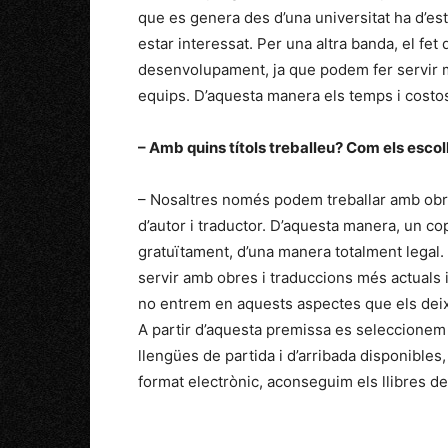
que es genera des d’una universitat ha d’es
estar interessat. Per una altra banda, el fet 
desenvolupament, ja que podem fer servir m
equips. D’aquesta manera els temps i cos
– Amb quins títols treballeu? Com els escol
– Nosaltres només podem treballar amb obre
d’autor i traductor. D’aquesta manera, un cop 
gratuïtament, d’una manera totalment legal.
servir amb obres i traduccions més actuals i
no entrem en aquests aspectes que els deix
A partir d’aquesta premissa es seleccionem le
llengües de partida i d’arribada disponibles
format electrònic, aconseguim els llibres 