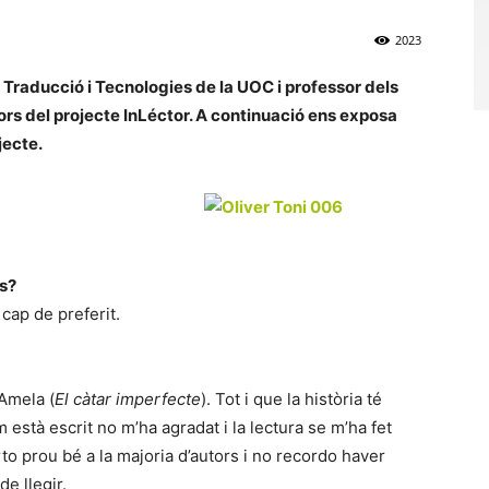
2023
n Traducció i Tecnologies de la UOC i professor dels
sors del projecte InLéctor. A continuació ens exposa
jecte.
es?
cap de preferit.
 Amela (
El càtar imperfecte
). Tot i que la història té
 està escrit no m’ha agradat i la lectura se m’ha fet
to prou bé a la majoria d’autors i no recordo haver
e llegir.