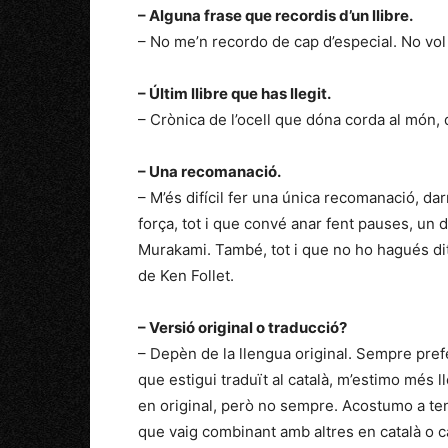
– Alguna frase que recordis d’un llibre.
– No me’n recordo de cap d’especial. No vol
– Últim llibre que has llegit.
– Crònica de l’ocell que dóna corda al món,
– Una recomanació.
– M’és difícil fer una única recomanació, da
força, tot i que convé anar fent pauses, un d
Murakami. També, tot i que no ho hagués dit
de Ken Follet.
– Versió original o traducció?
– Depèn de la llengua original. Sempre prefere
que estigui traduït al català, m’estimo més lle
en original, però no sempre. Acostumo a te
que vaig combinant amb altres en català o ca