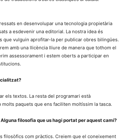
eressats en desenvolupar una tecnologia propietària
ats a esdevenir una editorial. La nostra idea és
ls que vulguin aprofitar-la per publicar obres bilingües.
erem amb una llicència lliure de manera que tothom el
erim assessorament i estem oberts a participar en
stitucions.
cialitzat?
r els textos. La resta del programari està
molts paquets que ens faciliten moltíssim la tasca.
? Alguna filosofia que us hagi portat per aquest camí?
ius filosòfics com pràctics. Creiem que el coneixement