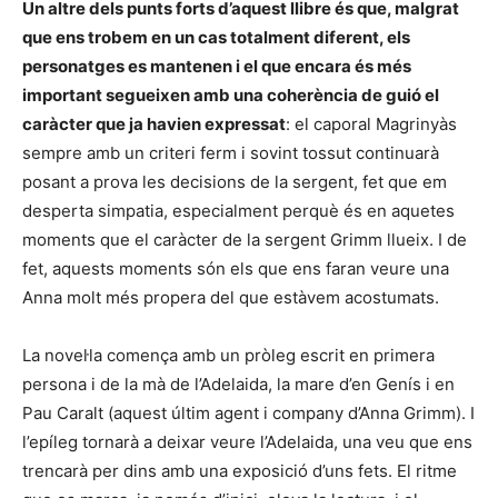
Un altre dels punts forts d’aquest llibre és que, malgrat
que ens trobem en un cas totalment diferent, els
personatges es mantenen i el que encara és més
important segueixen amb una coherència de guió el
caràcter que ja havien expressat
: el caporal Magrinyàs
sempre amb un criteri ferm i sovint tossut continuarà
posant a prova les decisions de la sergent, fet que em
desperta simpatia, especialment perquè és en aquetes
moments que el caràcter de la sergent Grimm llueix. I de
fet, aquests moments són els que ens faran veure una
Anna molt més propera del que estàvem acostumats.
La novel·la comença amb un pròleg escrit en primera
persona i de la mà de l’Adelaida, la mare d’en Genís i en
Pau Caralt (aquest últim agent i company d’Anna Grimm). I
l’epíleg tornarà a deixar veure l’Adelaida, una veu que ens
trencarà per dins amb una exposició d’uns fets. El ritme