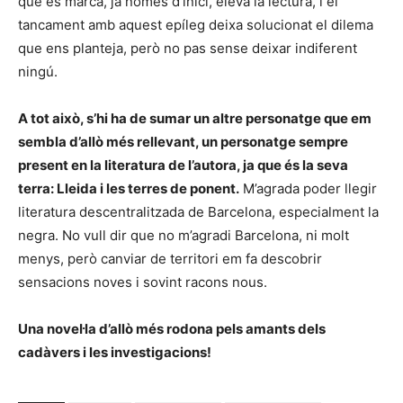
que es marca, ja només d’inici, eleva la lectura, i el
tancament amb aquest epíleg deixa solucionat el dilema
que ens planteja, però no pas sense deixar indiferent
ningú.
A tot això, s’hi ha de sumar un altre personatge que em
sembla d’allò més rellevant, un personatge sempre
present en la literatura de l’autora, ja que és la seva
terra: Lleida i les terres de ponent.
M’agrada poder llegir
literatura descentralitzada de Barcelona, especialment la
negra. No vull dir que no m’agradi Barcelona, ni molt
menys, però canviar de territori em fa descobrir
sensacions noves i sovint racons nous.
Una novel·la d’allò més rodona pels amants dels
cadàvers i les investigacions!