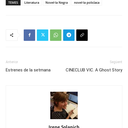
TEMES
Literatura
Novel·la Negra
novel·la policíaca
Anterior
Següent
Estrenes de la setmana
CINECLUB VIC. A Ghost Story
Irene Solanich