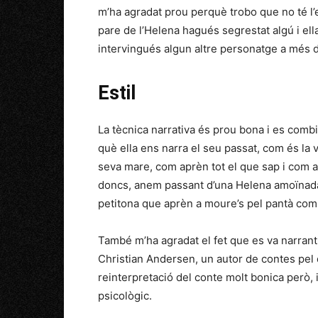
m’ha agradat prou perquè trobo que no té l’e
pare de l’Helena hagués segrestat algú i ella 
intervingués algun altre personatge a més d’
Estil
La tècnica narrativa és prou bona i es comb
què ella ens narra el seu passat, com és la v
seva mare, com aprèn tot el que sap i com a
doncs, anem passant d’una Helena amoïnada 
petitona que aprèn a moure’s pel pantà com s
També m’ha agradat el fet que es va narrant 
Christian Andersen, un autor de contes pel
reinterpretació del conte molt bonica però, 
psicològic.