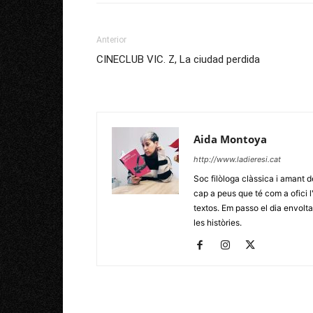
Anterior
CINECLUB VIC. Z, La ciudad perdida
Aida Montoya
http://www.ladieresi.cat
Soc filòloga clàssica i amant d
cap a peus que té com a ofici l
textos. Em passo el dia envoltad
les històries.