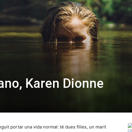
tano, Karen Dionne
guit portar una vida normal: té dues filles, un marit