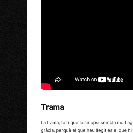
Trama
La trama, tot i que la sinopsi sembla molt 
gràcia, perquè el que heu llegit és el que h