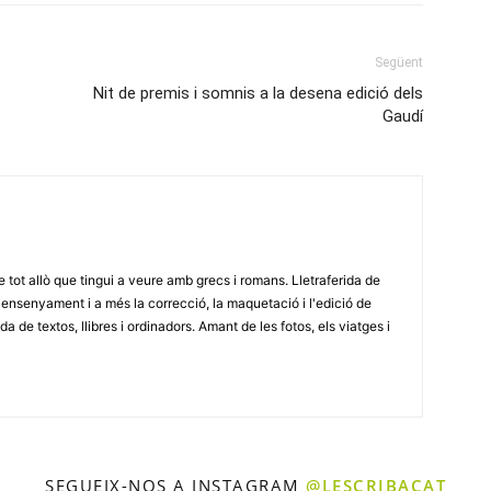
Següent
Nit de premis i somnis a la desena edició dels
Gaudí
e tot allò que tingui a veure amb grecs i romans. Lletraferida de
'ensenyament i a més la correcció, la maquetació i l'edició de
a de textos, llibres i ordinadors. Amant de les fotos, els viatges i
SEGUEIX-NOS A INSTAGRAM
@LESCRIBACAT