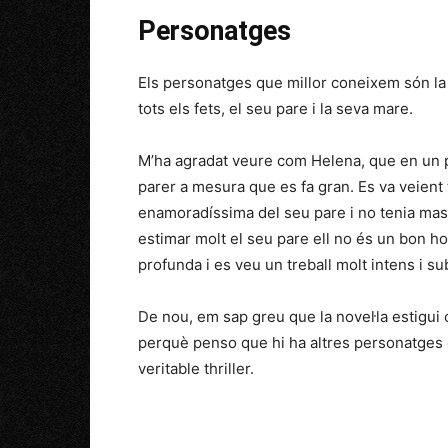
Personatges
Els personatges que millor coneixem són la 
tots els fets, el seu pare i la seva mare.
M’ha agradat veure com Helena, que en un pr
parer a mesura que es fa gran. Es va veient
enamoradíssima del seu pare i no tenia mass
estimar molt el seu pare ell no és un bon ho
profunda i es veu un treball molt intens i sub
De nou, em sap greu que la novel·la estigui 
perquè penso que hi ha altres personatges q
veritable thriller.