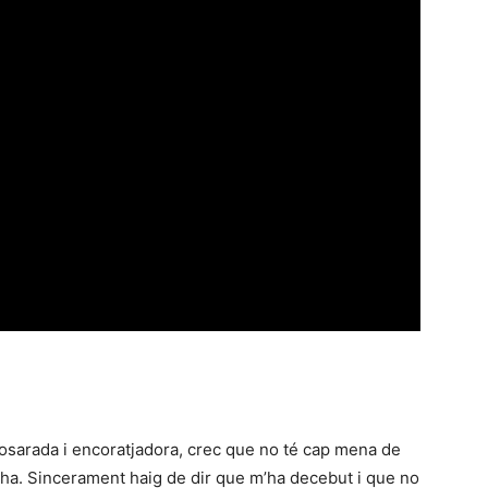
agosarada i encoratjadora, crec que no té cap mena de
i ha. Sincerament haig de dir que m’ha decebut i que no