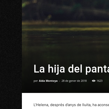
La hija del pan
per
Aida Montoya
-
28 de gener de 2018
1623
L’Helena, després d’anys de lluita, ha aconse