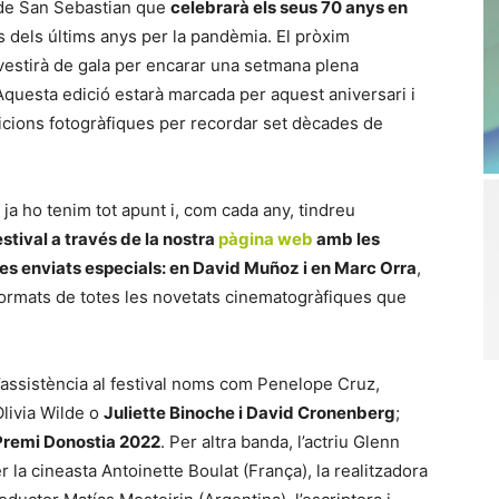
 de San Sebastian que
celebrarà els seus 70 anys en
s dels últims anys per la pandèmia. El pròxim
vestirà de gala per encarar una setmana plena
 Aquesta edició estarà marcada per aquest aniversari i
sicions fotogràfiques per recordar set dècades de
 ja ho tenim tot apunt i, com cada any, tindreu
estival a través de la nostra
pàgina web
amb les
res enviats especials: en David Muñoz i en Marc Orra
,
ormats de totes les novetats cinematogràfiques que
’assistència al festival noms com Penelope Cruz,
Olivia Wilde o
Juliette Binoche i David Cronenberg
;
Premi Donostia 2022
. Per altra banda, l’actriu Glenn
r la cineasta Antoinette Boulat (França), la realitzadora