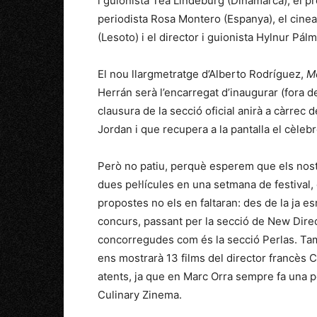
i guionista Tea Lindeburg (Dinamarca), el pro
periodista Rosa Montero (Espanya), el cine
(Lesoto) i el director i guionista Hylnur Pálm
El nou llargmetratge d’Alberto Rodríguez,
M
Herrán serà l’encarregat d’inaugurar (fora 
clausura de la secció oficial anirà a càrrec 
Jordan i que recupera a la pantalla el cèleb
Però no patiu, perquè esperem que els nost
dues pel·lícules en una setmana de festival
propostes no els en faltaran: des de la ja e
concurs, passant per la secció de New Dire
concorregudes com és la secció Perlas. Tam
ens mostrarà 13 films del director francès C
atents, ja que en Marc Orra sempre fa una pe
Culinary Zinema.