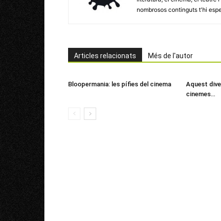
nombrosos continguts t'hi esp
Articles relacionats
Més de l'autor
Bloopermania: les pífies del cinema
Aquest dive
cinemes…