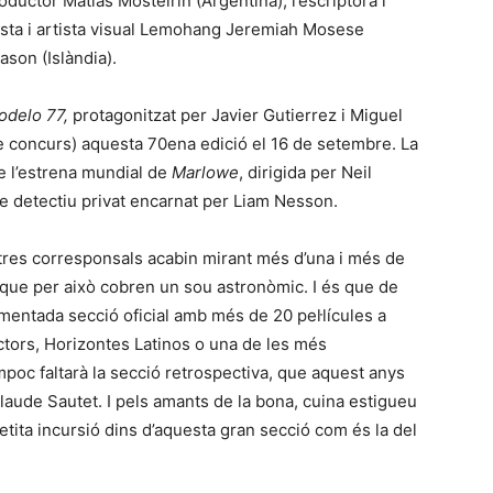
ductor Matías Mosteirin (Argentina), l’escriptora i
asta i artista visual Lemohang Jeremiah Mosese
ason (Islàndia).
odelo 77,
protagonitzat per Javier Gutierrez i Miguel
de concurs) aquesta 70ena edició el 16 de setembre. La
de l’estrena mundial de
Marlowe
, dirigida per Neil
re detectiu privat encarnat per Liam Nesson.
res corresponsals acabin mirant més d’una i més de
, que per això cobren un sou astronòmic. I és que de
smentada secció oficial amb més de 20 pel·lícules a
ctors, Horizontes Latinos o una de les més
poc faltarà la secció retrospectiva, que aquest anys
laude Sautet. I pels amants de la bona, cuina estigueu
tita incursió dins d’aquesta gran secció com és la del