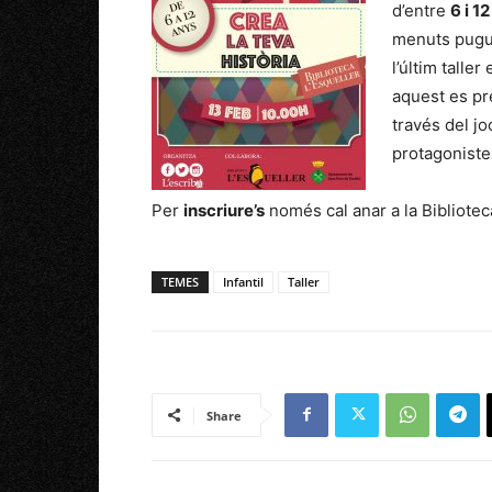
d’entre
6 i 1
menuts pugui
l’últim taller
aquest es pr
través del j
protagoniste
Per
inscriure’s
només cal anar a la Bibliotec
TEMES
Infantil
Taller
Share