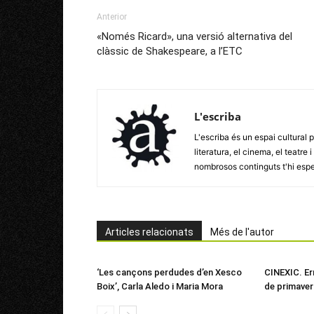
Anterior
«Només Ricard», una versió alternativa del
clàssic de Shakespeare, a l’ETC
L'escriba
L'escriba és un espai cultural p
literatura, el cinema, el teatre
nombrosos continguts t'hi esp
Articles relacionats
Més de l'autor
‘Les cançons perdudes d’en Xesco
CINEXIC. Er
Boix’, Carla Aledo i Maria Mora
de primaver