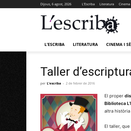
Dijous, 6 agost, 2026
L’Escriba
Literatura
Cinema i
L’ESCRIBA
LITERATURA
CINEMA I SÈ
Taller d’escriptu
per
L'escriba
-
2 de febrer de 2016
El proper
di
Biblioteca L
altra històri
El taller, qu