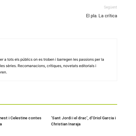
Següent
El pla. La crítica
er a tots els públics on es troben i barregen les passions per la
 i les sèries. Recomanacions, crítiques, novetats editorials i
eren.
nest i Celestine contes
‘Sant Jordi i el drac’, d’Oriol Garcia i
a
Christian Inaraja