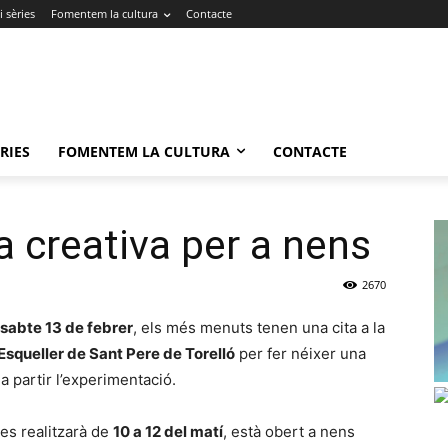
 sèries
Fomentem la cultura
Contacte
RIES
FOMENTEM LA CULTURA
CONTACTE
ra creativa per a nens
2670
ssabte 13 de febrer
, els més menuts tenen una cita a la
’Esqueller de Sant Pere de Torelló
per fer néixer una
a a partir l’experimentació.
e es realitzarà de
10 a 12 del matí
, està obert a nens