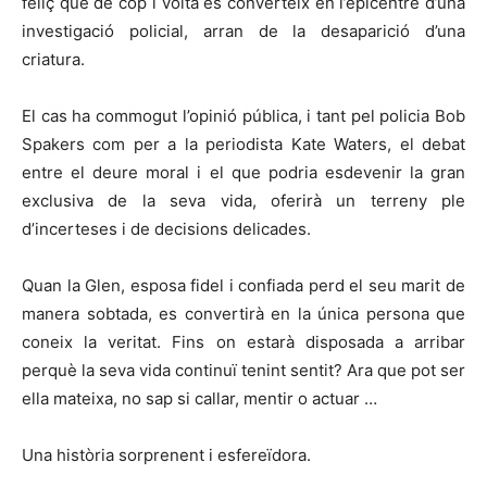
feliç que de cop i volta es converteix en l’epicentre d’una
investigació policial, arran de la desaparició d’una
criatura.
El cas ha commogut l’opinió pública, i tant pel policia Bob
Spakers com per a la periodista Kate Waters, el debat
entre el deure moral i el que podria esdevenir la gran
exclusiva de la seva vida, oferirà un terreny ple
d’incerteses i de decisions delicades.
Quan la Glen, esposa fidel i confiada perd el seu marit de
manera sobtada, es convertirà en la única persona que
coneix la veritat. Fins on estarà disposada a arribar
perquè la seva vida continuï tenint sentit? Ara que pot ser
ella mateixa, no sap si callar, mentir o actuar …
Una història sorprenent i esfereïdora.