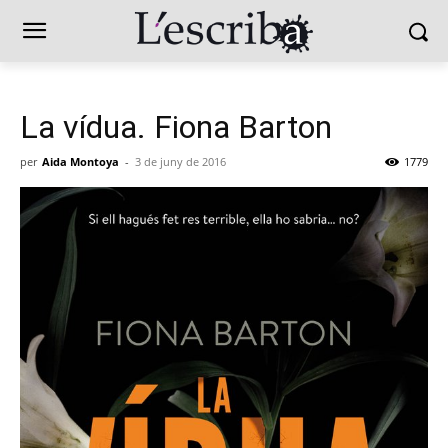
La vídua. Fiona Barton
per
Aida Montoya
-
3 de juny de 2016
1779