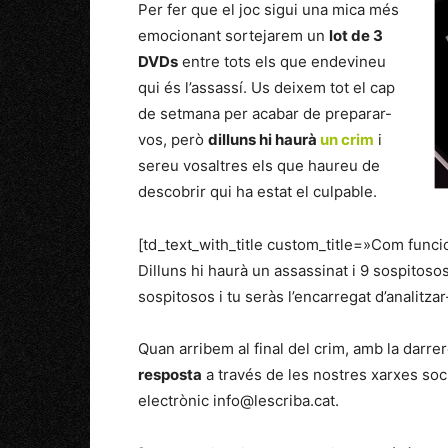
Per fer que el joc sigui una mica més
emocionant sortejarem un
lot de 3
DVDs
entre tots els que endevineu
qui és l’assassí. Us deixem tot el cap
de setmana per acabar de preparar-
vos, però
dilluns hi haurà
un crim
i
sereu vosaltres els que haureu de
descobrir qui ha estat el culpable.
[td_text_with_title custom_title=»Com funci
Dilluns hi haurà un assassinat i 9 sospitos
sospitosos i tu seràs l’encarregat d’analitzar
Quan arribem al final del crim, amb la darr
resposta
a través de les nostres xarxes soc
electrònic info@lescriba.cat.