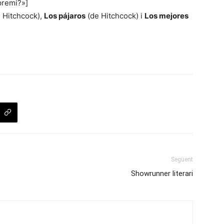
premi?»]
 Hitchcock),
Los pájaros
(de Hitchcock) i
Los mejores
Següent
Showrunner literari