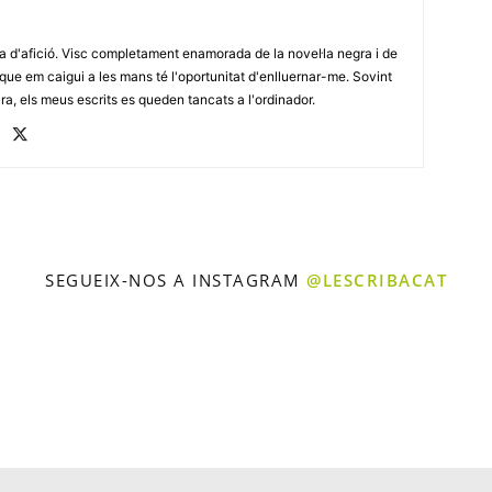
ra d'afició. Visc completament enamorada de la novel·la negra i de
re que em caigui a les mans té l'oportunitat d'enlluernar-me. Sovint
ara, els meus escrits es queden tancats a l'ordinador.
SEGUEIX-NOS A INSTAGRAM
@LESCRIBACAT