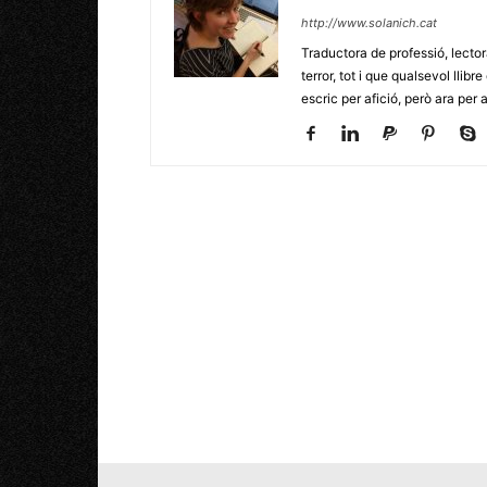
http://www.solanich.cat
Traductora de professió, lecto
terror, tot i que qualsevol llib
escric per afició, però ara per 