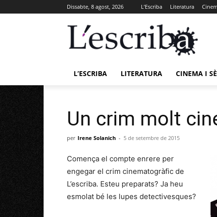
Dissabte, 8 agost, 2026
L’Escriba
Literatura
Cinema
L’ESCRIBA
LITERATURA
CINEMA I SÈ
Un crim molt cin
per
Irene Solanich
-
5 de setembre de 2015
Comença el compte enrere per
engegar el crim cinematogràfic de
L’escriba. Esteu preparats? Ja heu
esmolat bé les lupes detectivesques?