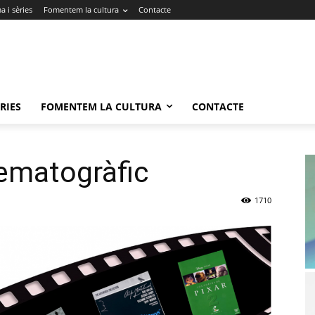
 i sèries
Fomentem la cultura
Contacte
RIES
FOMENTEM LA CULTURA
CONTACTE
ematogràfic
1710