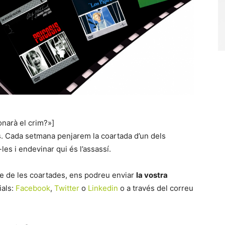
onarà el crim?»]
os. Cada setmana penjarem la coartada d’un dels
-les i endevinar qui és l’assassí.
ere de les coartades, ens podreu enviar
la vostra
ials:
Facebook
,
Twitter
o
Linkedin
o a través del correu