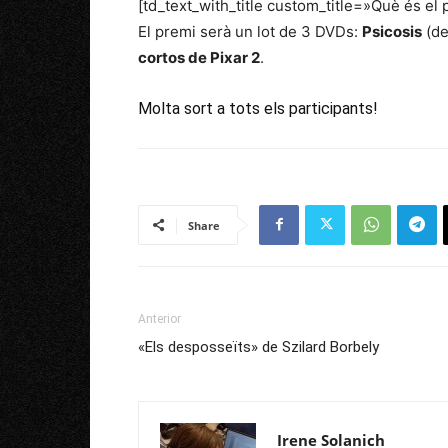
[td_text_with_title custom_title=»Què és el 
El premi serà un lot de 3 DVDs:
Psicosis
(de
cortos de Pixar 2
.
Molta sort a tots els participants!
Share
Anterior
«Els desposseïts» de Szilard Borbely
Irene Solanich