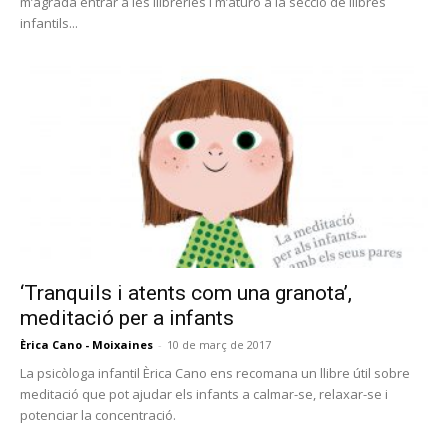
m’agrada entrar a les llibreries i m’aturo a la secció de llibres
infantils...
‘Tranquils i atents com una granota’,
meditació per a infants
Èrica Cano - Moixaines
-
10 de març de 2017
La psicòloga infantil Èrica Cano ens recomana un llibre útil sobre
meditació que pot ajudar els infants a calmar-se, relaxar-se i
potenciar la concentració.