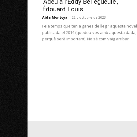
‘Adéu a l’Eddy Bellegueule’,
Édouard Louis
Aida Montoya
-
22 d'octubre de 2023
Feia temps que tenia ganes de llegir aquesta novel·
publicada el 2014 (quedeu-vos amb aquesta dada,
perquè serà important). No sé com vaig arribar...