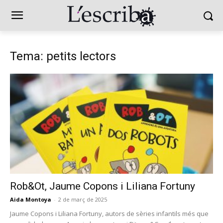
Tema: petits lectors
Rob&Ot, Jaume Copons i Liliana Fortuny
Aida Montoya
-
2 de març de 2025
Jaume Copons i Liliana Fortuny, autors de sèries infantils més que