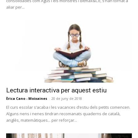
consolidades com Agus i els monstres i Bitmax&Co, s’han tornat a
aliar per...
Lectura interactiva per aquest estiu
Èrica Cano - Moixaines
-
20 de juny de 2018
El curs escolar s’acaba i les vacances d’estiu dels petits comencen.
Alguns nens i nenes tindran recomanats quaderns de català,
anglès, matemàtiques... per reforçar...