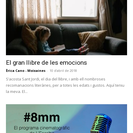
El gran llibre de les emocions
Èrica Cano - Moixaines
-
10 d'abril de 2018
S’acosta Sant Jordi, el dia del llibre, i amb ell nombroses
recomanacions literàries, per a totes les edats i gustos. Aquí teniu
la meva. El...