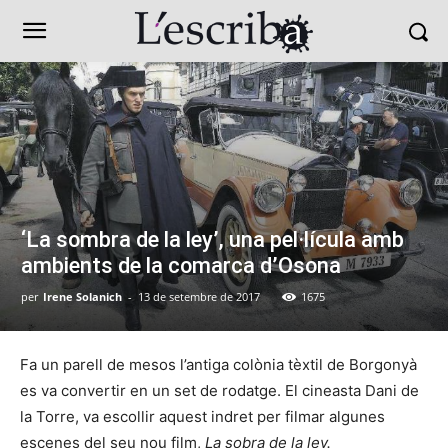
‘La sombra de la ley’, una pel·lícula amb
ambients de la comarca d’Osona
per
Irene Solanich
-
13 de setembre de 2017
1675
Fa un parell de mesos l’antiga colònia tèxtil de Borgonyà
es va convertir en un set de rodatge. El cineasta Dani de
la Torre, va escollir aquest indret per filmar algunes
escenes del seu nou film,
La sobra de la ley.