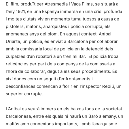
El film, produït per Atresmedia i Vaca Films, se situarà a
l’any 1921, en una Espanya immersa en una crisi profunda
i moltes ciutats vivien moments tumultuosos a causa de
pistolers, matons, anarquistes i policia corrupta, els
anomenats anys del plom. En aquest context, Aníbal
Uriarte, un policia, és enviat a Barcelona per col·laborar
amb la comissaria local de policia en la detenció dels
culpables d’un robatori a un tren militar. El policia troba
reticències per part dels companys de la comissaria a
l’hora de col·laborar, degut a els seus procediments. És
així doncs com un seguit d’enfrontaments i
desconfiances comencen a florir en l’inspector Rediú, un
superior corrupte.
L’Aníbal es veurà immers en els baixos fons de la societat
barcelonesa, entre els quals hi haurà un Baró alemany, un
mafiós amb connexions importants, i amb l’anarquisme