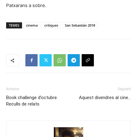
Patxarans a sobre.
TEMES
cinema
crítiques
San Sebastián 2018
Anterior
Següent
Book challenge d’octubre.
Aquest divendres al cine…
Reculls de relats