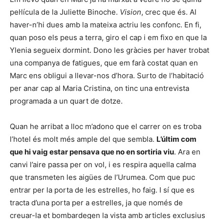
pel·lícula de la Juliette Binoche.
Vision
, crec que és. Al
haver-n’hi dues amb la mateixa actriu les confonc. En fi,
quan poso els peus a terra, giro el cap i em fixo en que la
Ylenia segueix dormint. Dono les gràcies per haver trobat
una companya de fatigues, que em farà costat quan en
Marc ens obligui a llevar-nos d’hora. Surto de l’habitació
per anar cap al Maria Cristina, on tinc una entrevista
programada a un quart de dotze.
Quan he arribat a lloc m’adono que el carrer on es troba
l’hotel és molt més ample del que sembla.
L’últim com
que hi vaig estar pensava que no en sortiria viu
. Ara en
canvi l’aire passa per on vol, i es respira aquella calma
que transmeten les aigües de l’Urumea. Com que puc
entrar per la porta de les estrelles, ho faig. I sí que es
tracta d’una porta per a estrelles, ja que només de
creuar-la et bombardegen la vista amb articles exclusius