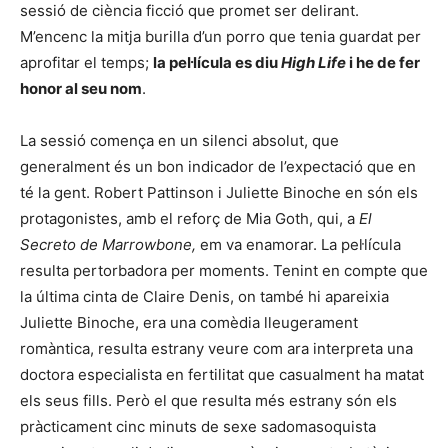
sessió de ciència ficció que promet ser delirant.
M’encenc la mitja burilla d’un porro que tenia guardat per
aprofitar el temps;
la pel·lícula es diu
High Life
i he de fer
honor al seu nom
.
La sessió comença en un silenci absolut, que
generalment és un bon indicador de l’expectació que en
té la gent. Robert Pattinson i Juliette Binoche en són els
protagonistes, amb el reforç de Mia Goth, qui, a
El
Secreto de Marrowbone,
em va enamorar. La pel·lícula
resulta pertorbadora per moments. Tenint en compte que
la última cinta de Claire Denis, on també hi apareixia
Juliette Binoche, era una comèdia lleugerament
romàntica, resulta estrany veure com ara interpreta una
doctora especialista en fertilitat que casualment ha matat
els seus fills. Però el que resulta més estrany són els
pràcticament cinc minuts de sexe sadomasoquista