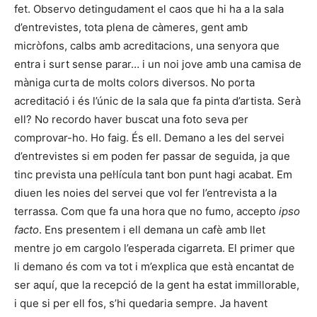
fet. Observo detingudament el caos que hi ha a la sala
d’entrevistes, tota plena de càmeres, gent amb
micròfons, calbs amb acreditacions, una senyora que
entra i surt sense parar… i un noi jove amb una camisa de
màniga curta de molts colors diversos. No porta
acreditació i és l’únic de la sala que fa pinta d’artista. Serà
ell? No recordo haver buscat una foto seva per
comprovar-ho. Ho faig. És ell. Demano a les del servei
d’entrevistes si em poden fer passar de seguida, ja que
tinc prevista una pel·lícula tant bon punt hagi acabat. Em
diuen les noies del servei que vol fer l’entrevista a la
terrassa. Com que fa una hora que no fumo, accepto
ipso
facto
. Ens presentem i ell demana un cafè amb llet
mentre jo em cargolo l’esperada cigarreta. El primer que
li demano és com va tot i m’explica que està encantat de
ser aquí, que la recepció de la gent ha estat immillorable,
i que si per ell fos, s’hi quedaria sempre. Ja havent