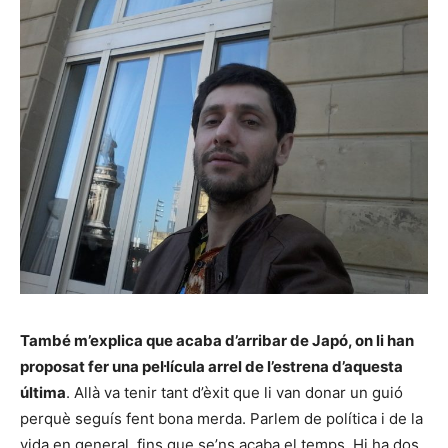
També m’explica que acaba d’arribar de Japó, on li han
proposat fer una pel·lícula arrel de l’estrena d’aquesta
última
. Allà va tenir tant d’èxit que li van donar un guió
perquè seguís fent bona merda. Parlem de política i de la
vida en general, fins que se’ns acaba el temps. Hi ha dos