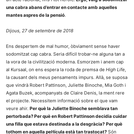
una cabra abans d’entrar en contacte amb aquelles
mantes aspres de la pensió
.
Dijous, 27 de setembre de 2018
Ens despertem de mal humor, òbviament sense haver
sodomitzat cap cabra. Seria difícil trobar-ne alguna tan a
la vora de la civilització moderna. Esmorzem i anem cap
al Kursaal, on ens espera la roda de premsa de
High Life
,
la causant dels meus pensaments impurs. Allà, se suposa
que vindrà Robert Pattinson, Juliette Binoche, Mia Goth i
Agata Buzek, acompanyats de Claire Denis, la ment rere
el projecte. Necessitem informació sobre el que vam
veure ahir.
Per què la Juliette Binoche semblava tan
pertorbada? Per què en Robert Pattinson decidia cuidar
una filla que estava destinada a la desgràcia?
Per què
tothom en aquella pel·lícula està tan trastocat?
Són