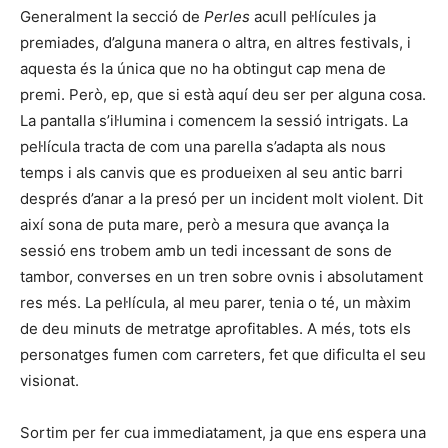
Generalment la secció de
Perles
acull pel·lícules ja
premiades, d’alguna manera o altra, en altres festivals, i
aquesta és la única que no ha obtingut cap mena de
premi. Però, ep, que si està aquí deu ser per alguna cosa.
La pantalla s’il·lumina i comencem la sessió intrigats. La
pel·lícula tracta de com una parella s’adapta als nous
temps i als canvis que es produeixen al seu antic barri
després d’anar a la presó per un incident molt violent. Dit
així sona de puta mare, però a mesura que avança la
sessió ens trobem amb un tedi incessant de sons de
tambor, converses en un tren sobre ovnis i absolutament
res més. La pel·lícula, al meu parer, tenia o té, un màxim
de deu minuts de metratge aprofitables. A més, tots els
personatges fumen com carreters, fet que dificulta el seu
visionat.
Sortim per fer cua immediatament, ja que ens espera una