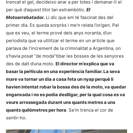
trencat el gel, decideixo anar a per totes i demanar-li el
per què d’aquest títol tan estrambòtic.
El
Motoarrebatador
.
Li dic que em té fascinat des del
primer dia. Es queda sorprès i me’n relata l’origen. Pel
que es veu, el terme prové dels anys noranta, d’un
periodista que va utilitzar el terme en un article que
parlava de l’increment de la criminalitat a Argentina, on
s’havia posat “de moda”tibar les bosses de les senyores
des de dalt d’una moto.
El director m’explica que va
basar la pel·lícula en una experiència familiar. La seva
mare va tornar un dia a casa feta un nyap perquè li
havien intentat robar la bossa des de la moto, va quedar
enganxada i no es podia deslligar, per la qual cosa es va
veure arrossegada durant uns quants metres a uns
quants quilòmetres per hora
. Se’m trenca el cor de
sentir-ho.