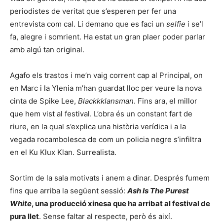
periodistes de veritat que s’esperen per fer una
entrevista com cal. Li demano que es faci un
selfie
i se’l
fa, alegre i somrient. Ha estat un gran plaer poder parlar
amb algú tan original.
Agafo els trastos i me’n vaig corrent cap al Principal, on
en Marc i la Ylenia m’han guardat lloc per veure la nova
cinta de Spike Lee,
Blackkklansman
. Fins ara, el millor
que hem vist al festival. L’obra és un constant fart de
riure, en la qual s’explica una història verídica i a la
vegada rocambolesca de com un policia negre s’infiltra
en el Ku Klux Klan. Surrealista.
Sortim de la sala motivats i anem a dinar. Després fumem
fins que arriba la següent sessió:
Ash Is The Purest
White
, una producció xinesa que ha arribat al festival de
pura llet
. Sense faltar al respecte, però és així.