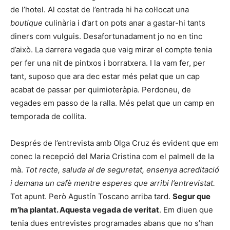
de l’hotel. Al costat de l’entrada hi ha col·locat una
boutique
culinària i d’art on pots anar a gastar-hi tants
diners com vulguis. Desafortunadament jo no en tinc
d’això. La darrera vegada que vaig mirar el compte tenia
per fer una nit de pintxos i borratxera. I la vam fer, per
tant, suposo que ara dec estar més pelat que un cap
acabat de passar per quimioteràpia. Perdoneu, de
vegades em passo de la ralla. Més pelat que un camp en
temporada de collita.
Després de l’entrevista amb Olga Cruz és evident que em
conec la recepció del Maria Cristina com el palmell de la
mà.
Tot recte, saluda
al de seguretat, ensenya acreditació
i demana un cafè mentre esperes que arribi l’entrevistat.
Tot apunt. Però Agustín Toscano arriba tard.
Segur que
m’ha plantat. Aquesta vegada de veritat
. Em diuen que
tenia dues entrevistes programades abans que no s’han