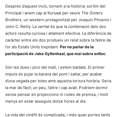
Després d’aquest incís, tornem a la història; sortim del
Principal i anem cap al Kursaal per veure
The Sisters
Brothers
, un western protagonitzat per Joaquin Phoenix i
John C. Reilly. La veritat és que la combinació dels dos
actors resulta curiosa i altament efectiva. La diferència de
caràcter entre els dos produeix un relat sobre la febre de
l’or als Estats Units trepidant.
Per no parlar de la
participació de Jake Gyllenhaal, que mai sobra enlloc
.
Són les dues i pico del matí, i estem baldats. El primer
impuls és pujar la barana del pont i saltar, per acabar
d’una vegada per totes amb aquesta tortura horària. Seria
la mar de fàcil; un peu, l’altre i cap avall. Podríem dormir
sense pensar en projeccions ni rodes de premsa, i molt
menys en estar asseguts dotze hores al dia.
La vida del cinèfil és complicada, i més quan portes tants