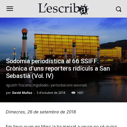
Sodomia periodística al 66 SSIFF:
Crònica d’uns reporters ridículs a San
Sebastià (Vol. IV)
Agustín Toscano, migdiades i pertorbacions sexorials
per
David Muñoz
-
3 d'octubre de 2018
1601
Dimecres, 26 de setembre de 2018
Em llevo quan en Marc ja ha marxat a veure no sé quina