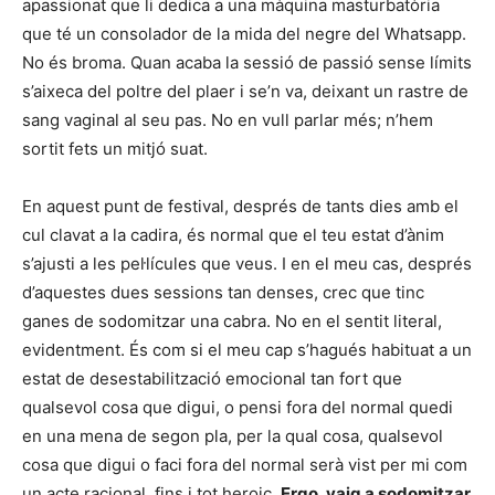
apassionat que li dedica a una màquina masturbatòria
que té un consolador de la mida del negre del Whatsapp.
No és broma. Quan acaba la sessió de passió sense límits
s’aixeca del poltre del plaer i se’n va, deixant un rastre de
sang vaginal al seu pas. No en vull parlar més; n’hem
sortit fets un mitjó suat.
En aquest punt de festival, després de tants dies amb el
cul clavat a la cadira, és normal que el teu estat d’ànim
s’ajusti a les pel·lícules que veus. I en el meu cas, després
d’aquestes dues sessions tan denses, crec que tinc
ganes de sodomitzar una cabra. No en el sentit literal,
evidentment. És com si el meu cap s’hagués habituat a un
estat de desestabilització emocional tan fort que
qualsevol cosa que digui, o pensi fora del normal quedi
en una mena de segon pla, per la qual cosa, qualsevol
cosa que digui o faci fora del normal serà vist per mi com
un acte racional, fins i tot heroic.
Ergo, vaig a sodomitzar