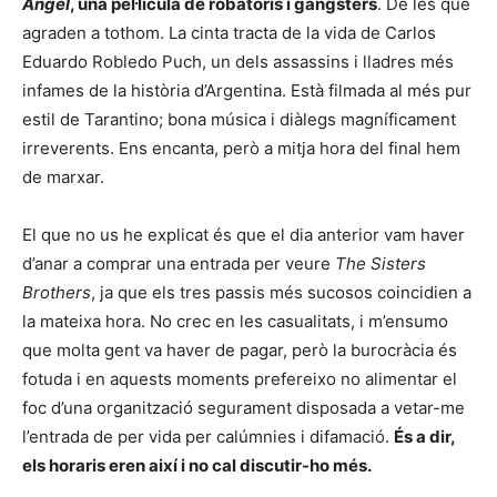
Angel
, una pel·lícula de robatoris i gàngsters
. De les que
agraden a tothom. La cinta tracta de la vida de Carlos
Eduardo Robledo Puch, un dels assassins i lladres més
infames de la història d’Argentina. Està filmada al més pur
estil de Tarantino; bona música i diàlegs magníficament
irreverents. Ens encanta, però a mitja hora del final hem
de marxar.
El que no us he explicat és que el dia anterior vam haver
d’anar a comprar una entrada per veure
The Sisters
Brothers
, ja que els tres passis més sucosos coincidien a
la mateixa hora. No crec en les casualitats, i m’ensumo
que molta gent va haver de pagar, però la burocràcia és
fotuda i en aquests moments prefereixo no alimentar el
foc d’una organització segurament disposada a vetar-me
l’entrada de per vida per calúmnies i difamació.
És a dir,
els horaris eren així i no cal discutir-ho més.