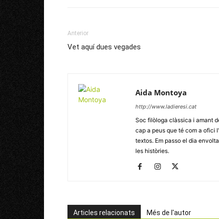
Anterior
Vet aquí dues vegades
Aida Montoya
http://www.ladieresi.cat
Soc filòloga clàssica i amant d
cap a peus que té com a ofici l
textos. Em passo el dia envoltad
les històries.
Articles relacionats
Més de l'autor