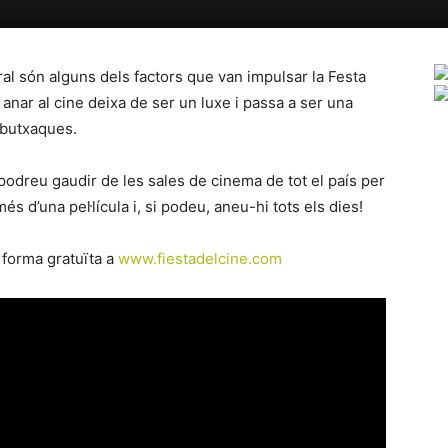
ural són alguns dels factors que van impulsar la Festa
 anar al cine deixa de ser un luxe i passa a ser una
s butxaques.
 podreu gaudir de les sales de cinema de tot el país per
s d’una pel·lícula i, si podeu, aneu-hi tots els dies!
 forma gratuïta a
www.fiestadelcine.com