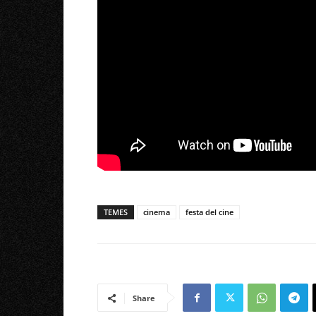
TEMES
cinema
festa del cine
Share