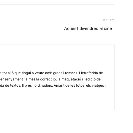
Següent
Aquest divendres al cine…
e tot allò que tingui a veure amb grecs i romans. Lletraferida de
'ensenyament i a més la correcció, la maquetació i l'edició de
a de textos, llibres i ordinadors. Amant de les fotos, els viatges i