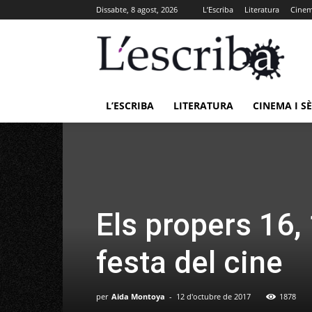
Dissabte, 8 agost, 2026
L’Escriba
Literatura
Cinema
L’ESCRIBA
LITERATURA
CINEMA I SÈ
Els propers 16, 
festa del cine
per
Aida Montoya
-
12 d'octubre de 2017
1878