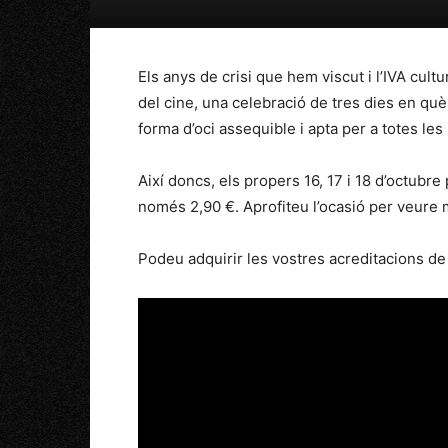
Els anys de crisi que hem viscut i l’IVA cult
del cine, una celebració de tres dies en què
forma d’oci assequible i apta per a totes le
Així doncs, els propers 16, 17 i 18 d’octubre
només 2,90 €. Aprofiteu l’ocasió per veure mé
Podeu adquirir les vostres acreditacions de