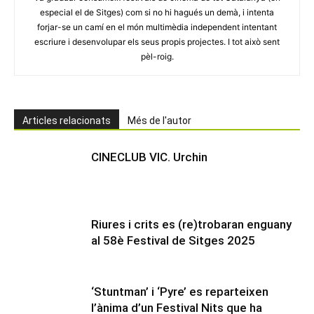
especial el de Sitges) com si no hi hagués un demà, i intenta
forjar-se un camí en el món multimèdia independent intentant
escriure i desenvolupar els seus propis projectes. I tot això sent
pèl-roig.
Articles relacionats
Més de l'autor
CINECLUB VIC. Urchin
Riures i crits es (re)trobaran enguany
al 58è Festival de Sitges 2025
‘Stuntman’ i ‘Pyre’ es reparteixen
l’ànima d’un Festival Nits que ha