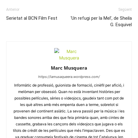
Anterior
Següent
Serietat al BCN Film Fest
‘Un refugi per la Mel’, de Sheila
G. Esquivel
Marc Musquera
https://lamusaqueera.wordpress.com/
Informàtic de professió, guionista de formació, cinèfil per afició, i
melòman per obsessió. Quan no està inventant històries per
possibles pel·lícules, sèries o videojocs, gaudeix tant com pot de
les què altres amb més empenta duen a terme, sobretot si
provenen del continent asiàtic. La seva passió per la música i les
bandes sonores arriba des que feia primària quan, amb cintes de
cassette, grabava les cançons dels videojocs que jugava o els
títols de crèdit de les pel·lícules que més l’impactaven. Des que es
va graduar consumeix festivals de cinema de tot Catalunya (en